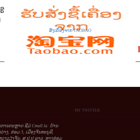
ສັ່ງເຄື່ອງຈາກ TAOBAO
MY
TWITTER
້ອງການຕະຫຼາດ ຊີມໍ Cmall.la: ບ້ານ
າງ, ຮ່ອມ 3, ເມືອງຈັນທະບູລີ,
ວງວຽງຈັນ, ສ.ປ.ປ ລາວ. ທາງຮ່ອມ