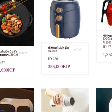
ໝໍ້ປຸງ
ອັດຕະໂນ
M1301
ID:27
ໝໍ້ທອດໄຟຟ້າ ລຸ້ນ
JK-09A
ດໄຟຟ້າ​ ລຸ້ນ​SY-
1,35
8 ຂະໜາດ36CM
ID:2801
747
356,000KIP
,000KIP