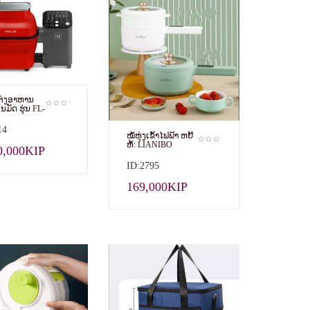
ແຕ່ງອາຫານ
ມັດ ຮຸ່ນ​ FL-
14
ໝໍ້ຫຸ່ງເຂົ້າໄຟຟ້າ ຫຍີ້
ຫໍ້: LIANIBO
0,000KIP
ID:2795
169,000KIP