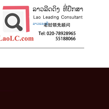
ລາວແອວຊີ