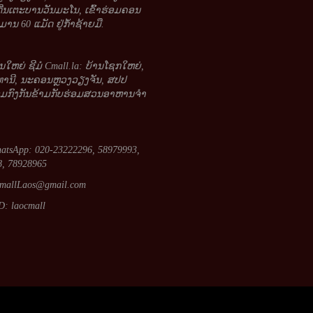
ດີ່ນເຕະບານວັນມະໂນ, ເຂົ້າຮ່ອມຄອນ
ານ 60 ແມັດ ຢູ່ກໍ້າຊ້າຍມື.
ນໃຫຍ່ ຊີມໍ Cmall.la: ບ້ານໂຊກໃຫຍ່,
ທານີ, ນະຄອນຫຼວງວຽງຈັນ, ສປປ
ອມກົງກັນຂ້າມກັບຮ່ອມສວນອາຫານຈໍາ
atsApp: 020-23222296, 58979993,
, 78928965
mallLaos@gmail.com
D: laocmall