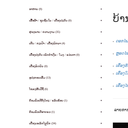
ອາຫານ (9)
ບ້
ເສື້ອຜ້າ / ຊຸດຊັ້ນໃນ / ເຄື່ອງປະດັບ (0)
ສຸຂະພາບ / ຄວາມງາມ (35)
ດອກໄຟ 
ເກີບ / ກະເປົາ / ເຄື່ອງພົກພາ (4)
ຫຼອດໄຟ
ເຄື່ອງປະດັບ ເພັດຄໍາເງິນ / ໂມງ / ແວ່ນຕາ (0)
ເຄື່ອງ
ເຄື່ອງລົດຍົນ (0)
ເຄື່ອງໃ
ອຸປະກອນເສີມ (13)
ເຄື່ອງໄ
ໂທລະສັບມືຖື (6)
ຄັອມພິວເຕີຕັ້ງໂຕະ / ແລັບທັອບ (1)
ລາຍການ
ຄັອມພິວເຕີຮາດແວ (1)
ເຄື່ອງເອເລັກໂຕຼນິກ (34)