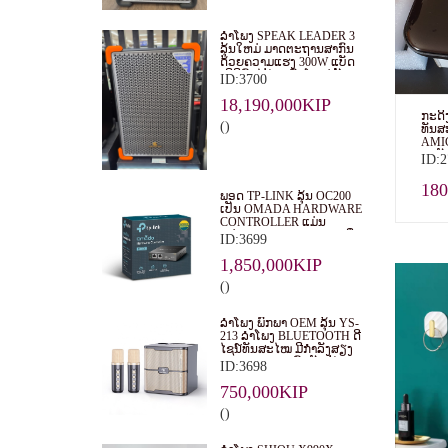
ລໍາໂພງ SPEAK LEADER 3
ລຸ້ນໃຫມ່ ມາດຕະຖານສາກົນ
ດ້ວຍຄວາມແຮງ 300W ແບັດ
ເຕີຣີທົນໄດ້ 10 ຊົ່ວໂມງຕໍ່ຄັ້ງ
ID:3700
ສາກ ຮັບປະກັນ 2 ປີ
18,190,000KIP
ກະດິ
()
ທັນ
AMI
11 ຮ
ID:2
ດ້ວຍ
ກັນນໍ້
180
ສິນຄ
ພອດ TP-LINK ລຸ້ນ OC200
AMA
ເປັນ OMADA HARDWARE
CONTROLLER ແມ່ນ
ອຸປະກອນຄວບຄຸມຮາດແວທີ່
ID:3699
ອອກແບບມາເພື່ອຈັດການ
ແລະ ຄວບຄຸມລະບົບ WI-FI
1,850,000KIP
ຂອງ OMADA EAPS ໃນ
()
ຮູບແບບສູນກາງ. ເໝາະສຳລັບ
ທຸລະກິດ, ຮ້ານອາຫານ,
ໂຮງແຮມ ແລະ ອົງການຕ່າງໆ.
ລຳໂພງ ພົກພາ OEM ລຸ້ນ YS-
213 ລຳໂພງ BLUETOOTH ດີ
ໄຊນ໌ທັນສະໄໝ ມີກຳລັງສຽງ
ແຮງ 20W ສຽງຄົມຊັດ ພ້ອມ
ID:3698
ຟັງຊັນ KARAOKE ແລະ
ຮອງຮັບໄມໂຄຣໂຟນ 2 ອັນ
750,000KIP
()