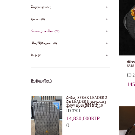
ກ້ອງຖ່າຍຮູບ (53)
ຊອບແວ (0)
ບ້ານແລະນອກບ້ານ (77)
ເຄື່ອງໃຊ້ຫ້ອງການ (0)
ອື່ນຯ (4)
ໝໍ້ດາ
661
ID:2
ສິນຄ້າມາໃຫມ່
145
ລໍາໂພງ SPEAK LEADER 2
ລຸ້ນ LEADER II ຄວາມແຮງ
250W ແບັດເຕີຣີໃຊ້ໄດ້ 10
ຊົ່ວໂມງ ນໍ້າໜັກ 21.8 ກິໂລ
ID:3701
14,830,000KIP
()