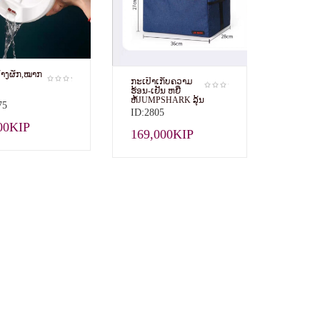
້າງຜັກ,​ໝາກ
ກະເປົ໋າເກັບຄວາມ
ຮ້ອນ-ເຢັນ​ ຫຍີ່
ຫໍ້JUMPSHARK ລຸ້ນ​
75
JS-HW-506
ID:2805
00KIP
169,000KIP