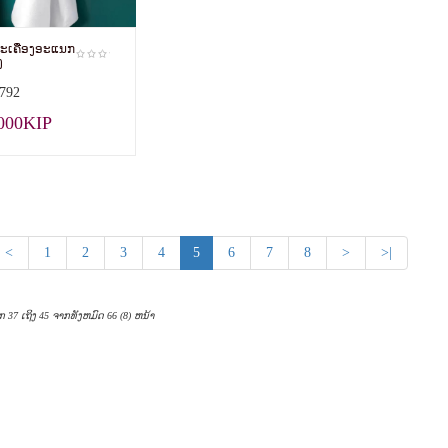
າະເຄື່ອງອະແນກ
ງ
792
000KIP
<
1
2
3
4
5
6
7
8
>
>|
ກ 37 ເຖິງ 45 ຈາກທັງຫມົດ 66 (8) ຫນ້າ