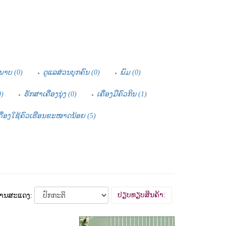
ພາບ (0)
ດູແລສ່ວນບຸກຄົນ (0)
ພົມ (0)
)
ຮັກສາເຄື່ອງນຸ່ງ (0)
ເຄື່ອງມືຄົວກິນ (1)
ຄື່ອງໃຊ້ຄົວເຮືອນຂະໜາດນ້ອຍ (5)
ປຽບທຽບສິນຄ້າ:
ານສະແດງ: