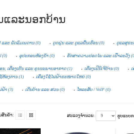
ານແລະນອກບ້ານ
ແລະ ພັດລົມເພດານ (0)
ດູດຝຸ່ນ ແລະ ດູແລພື້ນເຮືອນ (0)
ດູແລສຸຂະ
 (0)
ອຸປະກອນຫ້ອງນໍ້າ (0)
ຮັກສາຄວາມປອດໄພ ແລະ ເຝົ້າລະວັງ (0
ຮ້ອນ, ເຄື່ອງເຢັນ ແລະ ຄຸນນະພາບອາກາດ (1)
ເຄື່ອງເຟີນີເຈີບ້ານ (0)
ເ
ຊ້ຫ້ອງການ (1)
ເຄື່ອງໃຊ້ໄຟຟ້າຂະໜາດໃຫຍ່ (0)
ຟຟ້າ (3)
ເດີ່ນບ້ານ ແລະ ສວນ (0)
ໂທລະສັບ / VoIP (0)
ສິນຄ້າ:
ສະແດງຈຳນວນ:
ຮູບແບບກ