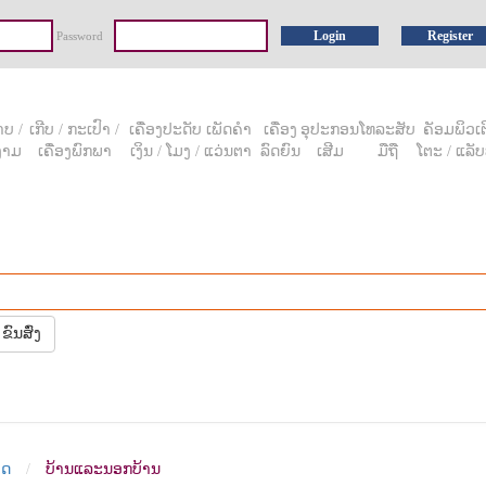
Login
Register
Password
ບ /
ເກີບ / ກະເປົາ /
ເຄື່ອງປະດັບ ເພັດຄໍາ
ເຄື່ອງ
ອຸປະກອນ
ໂທລະສັບ
ຄັອມພິວເຕີ
ງາມ
ເຄື່ອງພົກພາ
ເງິນ / ໂມງ / ແວ່ນຕາ
ລົດຍົນ
ເສີມ
ມືຖື
ໂຕະ / ແລັບ
ຂົນສົ່ງ
ິດ
ບ້ານແລະນອກບ້ານ