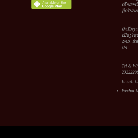
ເຂົ້າຫາເ
ກຼີດໄປປະມ
ສໍານັກງາ
ເມືອງໄຊ
ລາວ. ຮ່
ປາ
Tel & Wh
23222298
Email:
C
Wechat I