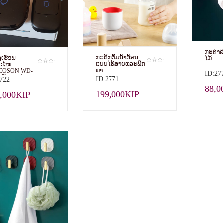
ກະຕ່າລ
ກະຕິກຕົ້ມນ້ຳຮ້ອນ
ງເຮືອນ
ໄມ້
ແບບໄຮ້ສາຍແລະພົກ
ສະໄໝ
ພາ
COSON WD-
ID:27
ັບສັນຍານໄກ
ID:2771
722
ລະບົບໄຮ້ສາຍ
88,0
າໄດ້ ຕິດຕັ້ງງ່າຍ.
199,000KIP
,000KIP
້າຂາຍດີໃນເວັບ
ZON.COM