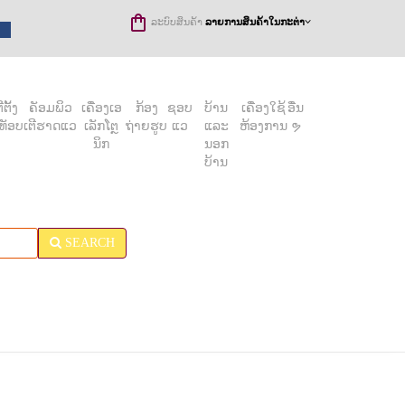
ລະບົບສິນຄ້າ
ລາຍການສິນຄ້າໃນກະຕ່າ
ຕັ້ງ
ຄັອມພິວ
ເຄື່ອງເອ
ກ້ອງ
ຊອບ
ບ້ານ
ເຄື່ອງໃຊ້
ອື່ນ
ທັອບ
ເຕີຮາດແວ
ເລັກໂຕຼ
ຖ່າຍຮູບ
ແວ
ແລະ
ຫ້ອງການ
ຯ
ນິກ
ນອກ
ບ້ານ
SEARCH