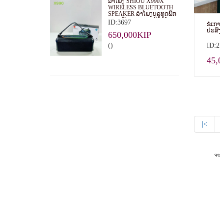
ລຳໂພງ SHIOU X990X
WIRELESS BLUETOOTH
SPEAKER ລຳໂພງບລູທູດພົກ
ພາກຳລັງສຽງ 20W ດີໄຊນ໌
ID:3697
ຂໍເກ
ທັນສະໄໝ ມີກຳລັງສຽງແຮງ
ປະສົ
ດັງຄົມຊັດ ມີໄຟ RGB LIGHT
650,000KIP
ເພີ່ມບັນຍາກາດໃນທຸກງານ
()
ID:2
45,
|<
ຈາ