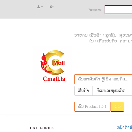
Firstname
ອາຫານ
ເສື້ອຜ້າ / ຊຸດຊັ້ນ
ສຸຂະພາ
ໃນ / ເຄື່ອງປະດັບ
ຄວາມ
ສິນຄ້າ
ຫົວໜ່ວຍທຸລະກິດ
GO
ຫນ້າທຳອ
CATEGORIES