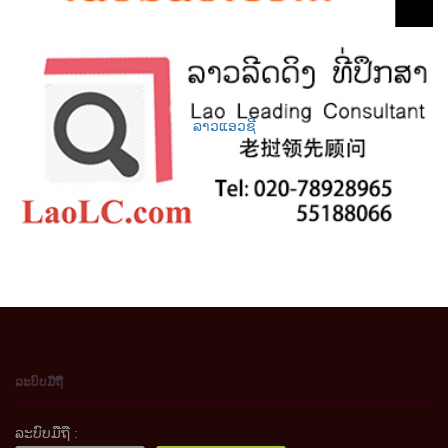
ລາວແອວຊີ
ລະບົບມືຖື
ລະບົບມືຖື :