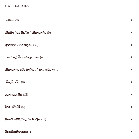
CATEGORIES
ອາຫານ (9)
ເສື້ອຜ້າ / ຊຸດຊັ້ນໃນ / ເຄື່ອງປະດັບ (0)
ສຸຂະພາບ / ຄວາມງາມ (35)
ເກີບ / ກະເປົາ / ເຄື່ອງພົກພາ (4)
ເຄື່ອງປະດັບ ເພັດຄໍາເງິນ / ໂມງ / ແວ່ນຕາ (0)
ເຄື່ອງລົດຍົນ (0)
ອຸປະກອນເສີມ (13)
ໂທລະສັບມືຖື (6)
ຄັອມພິວເຕີຕັ້ງໂຕະ / ແລັບທັອບ (1)
ຄັອມພິວເຕີຮາດແວ (1)