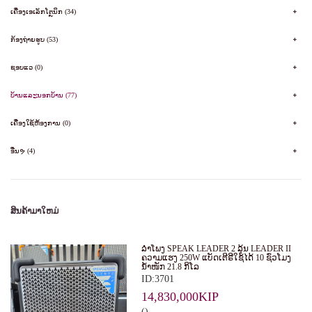
ເຄື່ອງເອເລັກໂຕຼນິກ (34)
ກ້ອງຖ່າຍຮູບ (53)
ຊອບແວ (0)
ບ້ານແລະນອກບ້ານ (77)
ເຄື່ອງໃຊ້ຫ້ອງການ (0)
ອື່ນຯ (4)
ສິນຄ້າມາໃຫມ່
ລໍາໂພງ SPEAK LEADER 2 ລຸ້ນ LEADER II
ຄວາມແຮງ 250W ແບັດເຕີຣີໃຊ້ໄດ້ 10 ຊົ່ວໂມງ
ນໍ້າໜັກ 21.8 ກິໂລ
ID:3701
14,830,000KIP
()