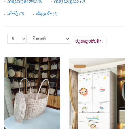
ເຄື່ອງແຕ່ງອາຫານ (0)
ເຄື່ອງໄມໂຄຼເວບ (0)
ເຕົາປີ້ງ (0)
ໝໍ້ຫຸງເຂົ້າ (1)
ປຽບທຽບສິນຄ້າ: