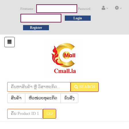
Firstname
Password
Login
Register
Toggle
navigation
SEARCH
ສິນຄ້າ
ຫົວໜ່ວຍທຸລະກິດ
ຂົນສົ່ງ
GO