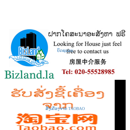
ບິດຊແລນ
ສັ່ງເຄື່ອງຈາກ TAOBAO