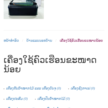
ຫນ້າທຳອິດ
ບ້ານແລະນອກບ້ານ
ເຄື່ອງໃຊ້ຄົວເຮືອນຂະໜາດນ້ອຍ
ເຄື່ອງໃຊ້ຄົວເຮືອນຂະໜາດ
ນ້ອຍ
ເຄື່ອງກັ່ນນໍ້າໝາກໄມ້ ແລະ ເຄື່ອງບັນຈຸ (0)
ເຄື່ອງຊົງກາເຟ (0)
ເຄື່ອງປະສົມ (0)
ເຄື່ອງປັ່ນນໍ້າໝາກໄມ້ (0)