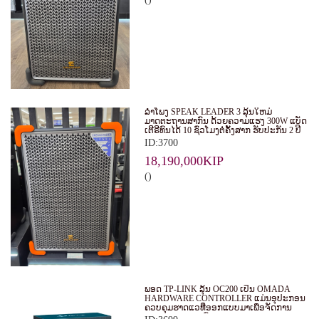
ລໍາໂພງ SPEAK LEADER 3 ລຸ້ນໃຫມ່
ມາດຕະຖານສາກົນ ດ້ວຍຄວາມແຮງ 300W ແບັດ
ເຕີຣີທົນໄດ້ 10 ຊົ່ວໂມງຕໍ່ຄັ້ງສາກ ຮັບປະກັນ 2 ປີ
ID:3700
18,190,000KIP
()
ພອດ TP-LINK ລຸ້ນ OC200 ເປັນ OMADA
HARDWARE CONTROLLER ແມ່ນອຸປະກອນ
ຄວບຄຸມຮາດແວທີ່ອອກແບບມາເພື່ອຈັດການ
ແລະ ຄວບຄຸມລະບົບ WI-FI ຂອງ OMADA