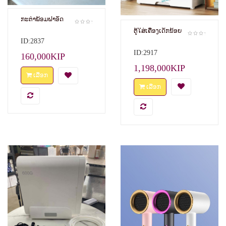
ກະຕ່າພ້ອມຝາອັດ
ຕູ້ໃສ່ເຄື່ອງເດັກນ້ອຍ
ID:2837
ID:2917
160,000KIP
1,198,000KIP
ເລືອກ
ເລືອກ