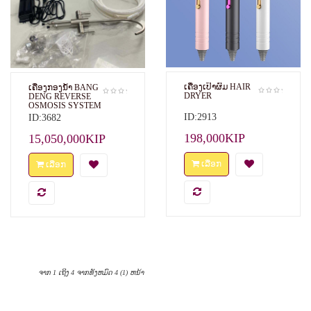
ເຄື່ອງເປົ່າຜົມ HAIR
ເຄື່ອງກອງນໍ້າ BANG
DRYER
DENG REVERSE
OSMOSIS SYSTEM
ມາດຕະຖານ ISO
ID:2913
ID:3682
9001 ລະບົບການກອງ
ນໍ້າທີ່ທັນສະໄໝ
198,000KIP
15,050,000KIP
ສົມບູນແບບ ຊ່ວຍໃຫ້
ທ່ານແລະຄອບຄົວໄດ້
ນໍ້າດື່ມທີ່ສະອາດປອດ
ເລືອກ
ເລືອກ
ໄພທຸກມື້ ເໝາະສົມສໍາ
ລັບຄົວເຮືອນ
ທັນສະໄໝ ໄວ້ໃຈໄດ້
ຈາກ 1 ເຖິງ 4 ຈາກທັງຫມົດ 4 (1) ຫນ້າ