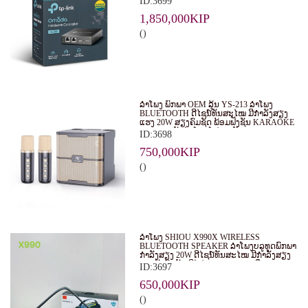
ID:3699
EAPS ໃນຮູບແບບສູນກາງ. ເໝາະສຳລັບ
ທຸລະກິດ, ຮ້ານອາຫານ, ໂຮງແຮມ ແລະ ອົງການ
1,850,000KIP
ຕ່າງໆ.
()
ລຳໂພງ ພົກພາ OEM ລຸ້ນ YS-213 ລຳໂພງ
BLUETOOTH ດີໄຊນ໌ທັນສະໄໝ ມີກຳລັງສຽງ
ແຮງ 20W ສຽງຄົມຊັດ ພ້ອມຟັງຊັນ KARAOKE
ແລະ ຮອງຮັບໄມໂຄຣໂຟນ 2 ອັນ
ID:3698
750,000KIP
()
ລຳໂພງ SHIOU X990X WIRELESS
BLUETOOTH SPEAKER ລຳໂພງບລູທູດພົກພາ
ກຳລັງສຽງ 20W ດີໄຊນ໌ທັນສະໄໝ ມີກຳລັງສຽງ
ແຮງດັງຄົມຊັດ ມີໄຟ RGB LIGHT ເພີ່ມ
ID:3697
ບັນຍາກາດໃນທຸກງານ
650,000KIP
()