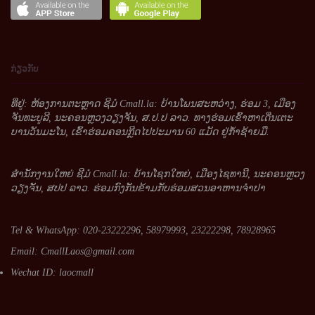
ກ່ຽວກັບ
ທີ່ຢູ່: ຫ້ອງການຕະຫຼາດ ຊີມໍ Cmall.la: ບ້ານໂພນສະຫວ່າງ, ຮ່ອມ 3, ເມືອງ
ຈັນທະບູລີ, ນະຄອນຫຼວງວຽງຈັນ, ສ.ປ.ປ ລາວ. ທາງຮ່ອມເຂົ້າຫາເດີ່ນເຕະ
ບານວັນມະໂນ, ເຂົ້າຮ່ອມຄອນກຼີດໄປປະມານ 60 ແມັດ ຢູ່ກໍ້າຊ້າຍມື.
ສໍານັກງານໃຫຍ່ ຊີມໍ Cmall.la: ບ້ານໂຊກໃຫຍ່, ເມືອງໄຊທານີ, ນະຄອນຫຼວງ
ວຽງຈັນ, ສປປ ລາວ. ຮ່ອມກົງກັນຂ້າມກັບຮ່ອມສວນອາຫານຈໍາປາ
Tel & WhatsApp: 020-23222296, 58979993, 23222298, 78928965
Email:
CmallLaos@gmail.com
Wechat ID: laocmall