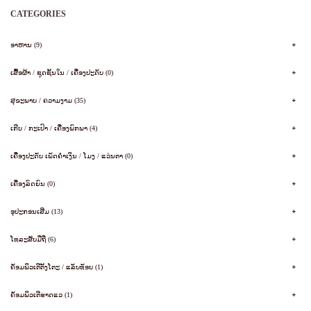
CATEGORIES
ອາຫານ (9)
ເສື້ອຜ້າ / ຊຸດຊັ້ນໃນ / ເຄື່ອງປະດັບ (0)
ສຸຂະພາບ / ຄວາມງາມ (35)
ເກີບ / ກະເປົາ / ເຄື່ອງພົກພາ (4)
ເຄື່ອງປະດັບ ເພັດຄໍາເງິນ / ໂມງ / ແວ່ນຕາ (0)
ເຄື່ອງລົດຍົນ (0)
ອຸປະກອນເສີມ (13)
ໂທລະສັບມືຖື (6)
ຄັອມພິວເຕີຕັ້ງໂຕະ / ແລັບທັອບ (1)
ຄັອມພິວເຕີຮາດແວ (1)