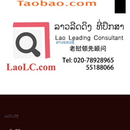
ລາວແອວຊີ
ລະບົບມືຖື