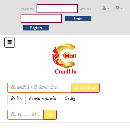
Firstname
Password
Login
Register
Toggle
navigation
SEARCH
ສິນຄ້າ
ຫົວໜ່ວຍທຸລະກິດ
ຂົນສົ່ງ
GO