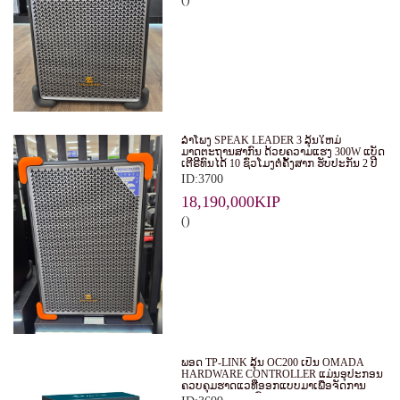
ລໍາໂພງ SPEAK LEADER 3 ລຸ້ນໃຫມ່
ມາດຕະຖານສາກົນ ດ້ວຍຄວາມແຮງ 300W ແບັດ
ເຕີຣີທົນໄດ້ 10 ຊົ່ວໂມງຕໍ່ຄັ້ງສາກ ຮັບປະກັນ 2 ປີ
ID:3700
18,190,000KIP
()
ພອດ TP-LINK ລຸ້ນ OC200 ເປັນ OMADA
HARDWARE CONTROLLER ແມ່ນອຸປະກອນ
ຄວບຄຸມຮາດແວທີ່ອອກແບບມາເພື່ອຈັດການ
ແລະ ຄວບຄຸມລະບົບ WI-FI ຂອງ OMADA