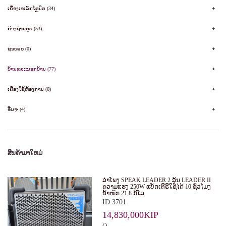
ເຄື່ອງເອເລັກໂຕຼນິກ (34)
ກ້ອງຖ່າຍຮູບ (53)
ຊອບແວ (0)
ບ້ານແລະນອກບ້ານ (77)
ເຄື່ອງໃຊ້ຫ້ອງການ (0)
ອື່ນຯ (4)
ສິນຄ້າມາໃຫມ່
ລໍາໂພງ SPEAK LEADER 2 ລຸ້ນ LEADER II
ຄວາມແຮງ 250W ແບັດເຕີຣີໃຊ້ໄດ້ 10 ຊົ່ວໂມງ
ນໍ້າໜັກ 21.8 ກິໂລ
ID:3701
14,830,000KIP
()