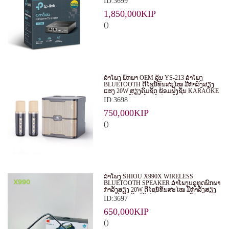
ID:3699
EAPS ໃນຮູບແບບສູນກາງ. ເໝາະສຳລັບ
ທຸລະກິດ, ຮ້ານອາຫານ, ໂຮງແຮມ ແລະ ອົງການ
1,850,000KIP
ຕ່າງໆ.
()
ລຳໂພງ ພົກພາ OEM ລຸ້ນ YS-213 ລຳໂພງ
BLUETOOTH ດີໄຊນ໌ທັນສະໄໝ ມີກຳລັງສຽງ
ແຮງ 20W ສຽງຄົມຊັດ ພ້ອມຟັງຊັນ KARAOKE
ແລະ ຮອງຮັບໄມໂຄຣໂຟນ 2 ອັນ
ID:3698
750,000KIP
()
ລຳໂພງ SHIOU X990X WIRELESS
BLUETOOTH SPEAKER ລຳໂພງບລູທູດພົກພາ
ກຳລັງສຽງ 20W ດີໄຊນ໌ທັນສະໄໝ ມີກຳລັງສຽງ
ແຮງດັງຄົມຊັດ ມີໄຟ RGB LIGHT ເພີ່ມ
ID:3697
ບັນຍາກາດໃນທຸກງານ
650,000KIP
()