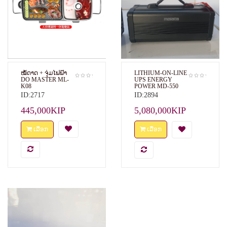
ໝໍ້ດາດ + ຈຸ່ມ​ໄຟຟ້າ
LITHIUM-ON-LINE
DO MASTER ML-
UPS ENERGY
K08
POWER MD-550
POWER BANK
ID:2717
ID:2894
445,000KIP
5,080,000KIP
ເລືອກ
ເລືອກ