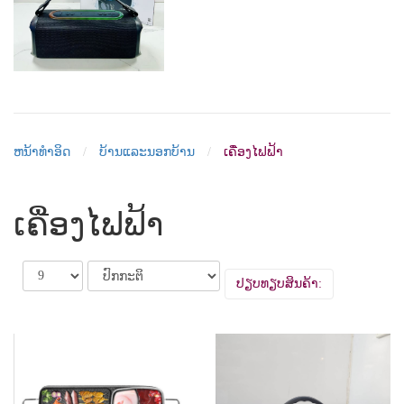
ຫນ້າທຳອິດ
ບ້ານແລະນອກບ້ານ
ເຄື່ອງໄຟຟ້າ
ເຄື່ອງໄຟຟ້າ
ປຽບທຽບສິນຄ້າ: