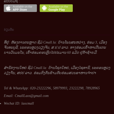
ລະບົບມືຖື :
ກ່ຽວກັບ
ທີ່ຢູ່: ຫ້ອງການຕະຫຼາດ ຊີມໍ Cmall.la: ບ້ານໂພນສະຫວ່າງ, ຮ່ອມ 3, ເມືອງ
ຈັນທະບູລີ, ນະຄອນຫຼວງວຽງຈັນ, ສ.ປ.ປ ລາວ. ທາງຮ່ອມເຂົ້າຫາເດີ່ນເຕະ
ບານວັນມະໂນ, ເຂົ້າຮ່ອມຄອນກຼີດໄປປະມານ 60 ແມັດ ຢູ່ກໍ້າຊ້າຍມື.
ສໍານັກງານໃຫຍ່ ຊີມໍ Cmall.la: ບ້ານໂຊກໃຫຍ່, ເມືອງໄຊທານີ, ນະຄອນຫຼວງ
ວຽງຈັນ, ສປປ ລາວ. ຮ່ອມກົງກັນຂ້າມກັບຮ່ອມສວນອາຫານຈໍາປາ
Tel & WhatsApp: 020-23222296, 58979993, 23222298, 78928965
Email:
CmallLaos@gmail.com
Wechat ID: laocmall