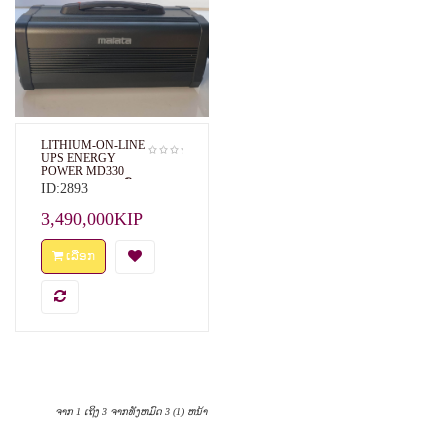
LITHIUM-ON-LINE
UPS ENERGY
POWER MD330
POWER BANK ຕົວ
ID:2893
ຊ່ວຍເພີ່ມພະລັງງານ
ໄຟຟ້າ
3,490,000KIP
ເລືອກ
ຈາກ 1 ເຖິງ 3 ຈາກທັງຫມົດ 3 (1) ຫນ້າ