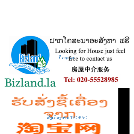
ບິດຊແລນ
ສັ່ງເຄື່ອງຈາກ TAOBAO