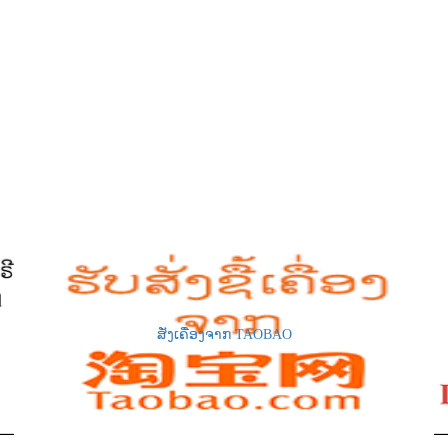
ສັ່ງເຄື່ອງຈາກ TAOBAO