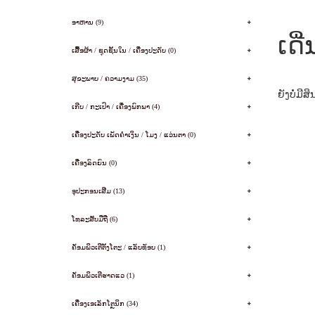
ອາຫານ (9)
ເດີ
ເສື້ອຜ້າ / ຊຸດຊັ້ນໃນ / ເຄື່ອງປະດັບ (0)
ສຸຂະພາບ / ຄວາມງາມ (35)
ຍັງບໍ່ມີສິ
ເກີບ / ກະເປົາ / ເຄື່ອງພົກພາ (4)
ເຄື່ອງປະດັບ ເພັດຄໍາເງິນ / ໂມງ / ແວ່ນຕາ (0)
ເຄື່ອງລົດຍົນ (0)
ອຸປະກອນເສີມ (13)
ໂທລະສັບມືຖື (6)
ຄັອມພິວເຕີຕັ້ງໂຕະ / ແລັບທັອບ (1)
ຄັອມພິວເຕີຮາດແວ (1)
ເຄື່ອງເອເລັກໂຕຼນິກ (34)