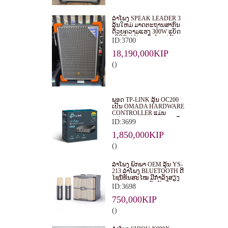
ລໍາໂພງ SPEAK LEADER 3
ລຸ້ນໃຫມ່ ມາດຕະຖານສາກົນ
ດ້ວຍຄວາມແຮງ 300W ແບັດ
ເຕີຣີທົນໄດ້ 10 ຊົ່ວໂມງຕໍ່ຄັ້ງ
ID:3700
ສາກ ຮັບປະກັນ 2 ປີ
18,190,000KIP
()
ພອດ TP-LINK ລຸ້ນ OC200
ເປັນ OMADA HARDWARE
CONTROLLER ແມ່ນ
ອຸປະກອນຄວບຄຸມຮາດແວທີ່
ID:3699
ອອກແບບມາເພື່ອຈັດການ
ແລະ ຄວບຄຸມລະບົບ WI-FI
1,850,000KIP
ຂອງ OMADA EAPS ໃນ
()
ຮູບແບບສູນກາງ. ເໝາະສຳລັບ
ທຸລະກິດ, ຮ້ານອາຫານ,
ໂຮງແຮມ ແລະ ອົງການຕ່າງໆ.
ລຳໂພງ ພົກພາ OEM ລຸ້ນ YS-
213 ລຳໂພງ BLUETOOTH ດີ
ໄຊນ໌ທັນສະໄໝ ມີກຳລັງສຽງ
ແຮງ 20W ສຽງຄົມຊັດ ພ້ອມ
ID:3698
ຟັງຊັນ KARAOKE ແລະ
ຮອງຮັບໄມໂຄຣໂຟນ 2 ອັນ
750,000KIP
()