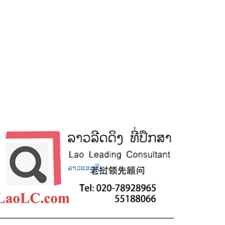
ລາວແອວຊີ