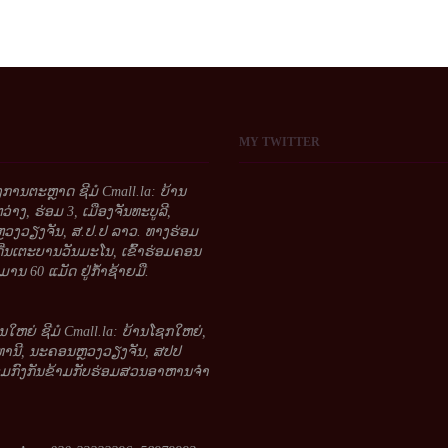
MY
TWITTER
້ອງການຕະຫຼາດ ຊີມໍ Cmall.la: ບ້ານ
າງ, ຮ່ອມ 3, ເມືອງຈັນທະບູລີ,
ວງວຽງຈັນ, ສ.ປ.ປ ລາວ. ທາງຮ່ອມ
ດີ່ນເຕະບານວັນມະໂນ, ເຂົ້າຮ່ອມຄອນ
ານ 60 ແມັດ ຢູ່ກໍ້າຊ້າຍມື.
ນໃຫຍ່ ຊີມໍ Cmall.la: ບ້ານໂຊກໃຫຍ່,
ທານີ, ນະຄອນຫຼວງວຽງຈັນ, ສປປ
ອມກົງກັນຂ້າມກັບຮ່ອມສວນອາຫານຈໍາ