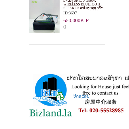
ລຳໂພງ SHIOU X990X
WIRELESS BLUETOOTH
SPEAKER ລຳໂພງບລູທູດພົກ
ພາກຳລັງສຽງ 20W ດີໄຊນ໌
ID:3697
ທັນສະໄໝ ມີກຳລັງສຽງແຮງ
ດັງຄົມຊັດ ມີໄຟ RGB LIGHT
650,000KIP
ເພີ່ມບັນຍາກາດໃນທຸກງານ
()
ບິດຊແລນ