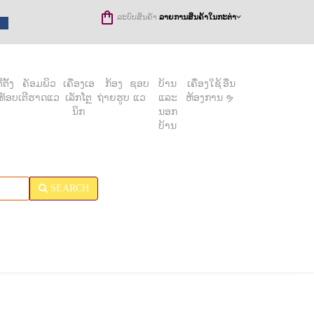
ລະບົບສິນຄ້າ
ລາຍການສິນຄ້າໃນກະຕ່າ
ຕັ້ງ
ຄັອມພິວ
ເຄື່ອງເອ
ກ້ອງ
ຊອບ
ບ້ານ
ເຄື່ອງໃຊ້
ອື່ນ
ທັອບ
ເຕີຮາດແວ
ເລັກໂຕຼ
ຖ່າຍຮູບ
ແວ
ແລະ
ຫ້ອງການ
ຯ
ນິກ
ນອກ
ບ້ານ
SEARCH