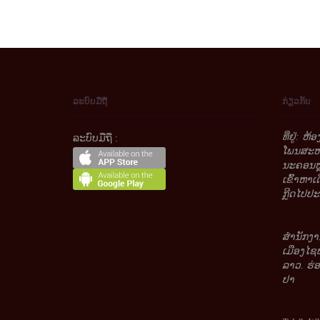
ລະບົບມືຖື
ກ່ຽວກັບ
ທີ່ຢູ່: ຫ
ລະບົບມືຖື :
ໂພນສະຫວ່
ນະຄອນຫຼ
ເຂົ້າຫາເ
ກຼີດໄປປະມ
ສໍານັກງາ
ເມືອງໄຊ
ລາວ. ຮ່
ປາ