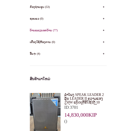
ກ້ອງຖ່າຍຮູບ (53)
ຊອບແວ (0)
ບ້ານແລະນອກບ້ານ (77)
ເຄື່ອງໃຊ້ຫ້ອງການ (0)
ອື່ນຯ (4)
ສິນຄ້າມາໃຫມ່
ລໍາໂພງ SPEAK LEADER 2
ລຸ້ນ LEADER II ຄວາມແຮງ
250W ແບັດເຕີຣີໃຊ້ໄດ້ 10
ຊົ່ວໂມງ ນໍ້າໜັກ 21.8 ກິໂລ
ID:3701
14,830,000KIP
()