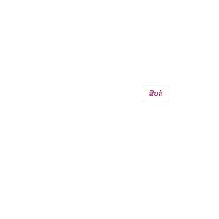
ສືບຕໍ່