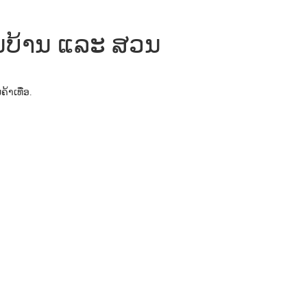
່ນບ້ານ ແລະ ສວນ
ນຄ້າເທື່ອ.