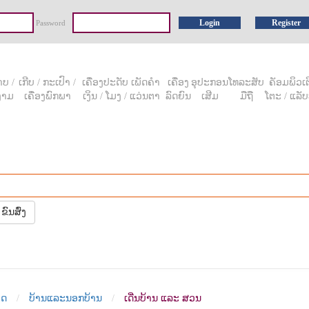
Login
Register
Password
ບ /
ເກີບ / ກະເປົາ /
ເຄື່ອງປະດັບ ເພັດຄໍາ
ເຄື່ອງ
ອຸປະກອນ
ໂທລະສັບ
ຄັອມພິວເຕີ
ງາມ
ເຄື່ອງພົກພາ
ເງິນ / ໂມງ / ແວ່ນຕາ
ລົດຍົນ
ເສີມ
ມືຖື
ໂຕະ / ແລັບ
ຂົນສົ່ງ
ິດ
ບ້ານແລະນອກບ້ານ
ເດີ່ນບ້ານ ແລະ ສວນ