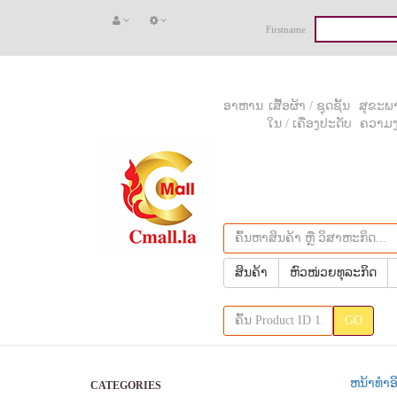
Firstname
ອາຫານ
ເສື້ອຜ້າ / ຊຸດຊັ້ນ
ສຸຂະພາ
ໃນ / ເຄື່ອງປະດັບ
ຄວາມ
ສິນຄ້າ
ຫົວໜ່ວຍທຸລະກິດ
GO
ຫນ້າທຳອ
CATEGORIES