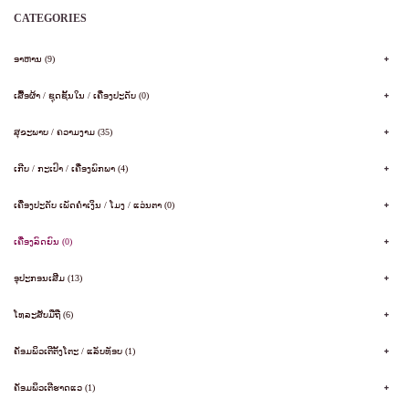
CATEGORIES
ອາຫານ (9)
ເສື້ອຜ້າ / ຊຸດຊັ້ນໃນ / ເຄື່ອງປະດັບ (0)
ສຸຂະພາບ / ຄວາມງາມ (35)
ເກີບ / ກະເປົາ / ເຄື່ອງພົກພາ (4)
ເຄື່ອງປະດັບ ເພັດຄໍາເງິນ / ໂມງ / ແວ່ນຕາ (0)
ເຄື່ອງລົດຍົນ (0)
ອຸປະກອນເສີມ (13)
ໂທລະສັບມືຖື (6)
ຄັອມພິວເຕີຕັ້ງໂຕະ / ແລັບທັອບ (1)
ຄັອມພິວເຕີຮາດແວ (1)