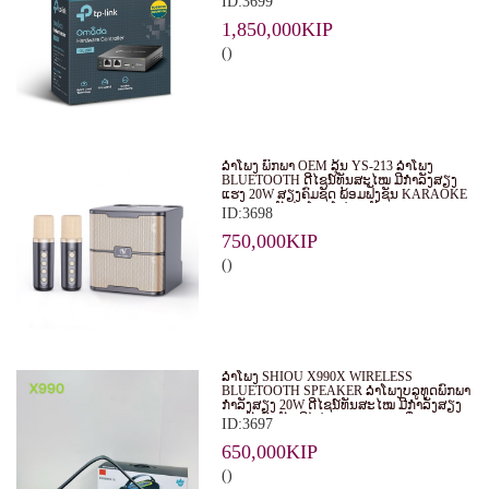
ID:3699
EAPS ໃນຮູບແບບສູນກາງ. ເໝາະສຳລັບ
ທຸລະກິດ, ຮ້ານອາຫານ, ໂຮງແຮມ ແລະ ອົງການ
1,850,000KIP
ຕ່າງໆ.
()
ລຳໂພງ ພົກພາ OEM ລຸ້ນ YS-213 ລຳໂພງ
BLUETOOTH ດີໄຊນ໌ທັນສະໄໝ ມີກຳລັງສຽງ
ແຮງ 20W ສຽງຄົມຊັດ ພ້ອມຟັງຊັນ KARAOKE
ແລະ ຮອງຮັບໄມໂຄຣໂຟນ 2 ອັນ
ID:3698
750,000KIP
()
ລຳໂພງ SHIOU X990X WIRELESS
BLUETOOTH SPEAKER ລຳໂພງບລູທູດພົກພາ
ກຳລັງສຽງ 20W ດີໄຊນ໌ທັນສະໄໝ ມີກຳລັງສຽງ
ແຮງດັງຄົມຊັດ ມີໄຟ RGB LIGHT ເພີ່ມ
ID:3697
ບັນຍາກາດໃນທຸກງານ
650,000KIP
()