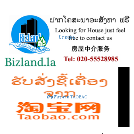
ບິດຊແລນ
ສັ່ງເຄື່ອງຈາກ TAOBAO