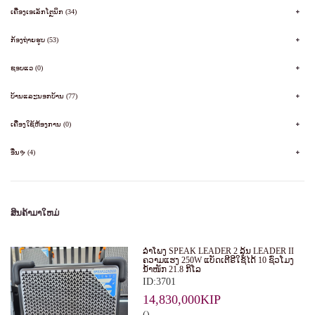
ເຄື່ອງເອເລັກໂຕຼນິກ (34)
ກ້ອງຖ່າຍຮູບ (53)
ຊອບແວ (0)
ບ້ານແລະນອກບ້ານ (77)
ເຄື່ອງໃຊ້ຫ້ອງການ (0)
ອື່ນຯ (4)
ສິນຄ້າມາໃຫມ່
ລໍາໂພງ SPEAK LEADER 2 ລຸ້ນ LEADER II
ຄວາມແຮງ 250W ແບັດເຕີຣີໃຊ້ໄດ້ 10 ຊົ່ວໂມງ
ນໍ້າໜັກ 21.8 ກິໂລ
ID:3701
14,830,000KIP
()