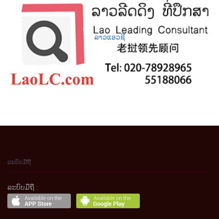
ລາວແອວຊີ
ລະບົບມືຖື
ລະບົບມືຖື :