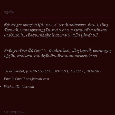
ກ່ຽວກັບ
ທີ່ຢູ່: ຫ້ອງການຕະຫຼາດ ຊີມໍ Cmall.la: ບ້ານໂພນສະຫວ່າງ, ຮ່ອມ 3, ເມືອງ
ຈັນທະບູລີ, ນະຄອນຫຼວງວຽງຈັນ, ສ.ປ.ປ ລາວ. ທາງຮ່ອມເຂົ້າຫາເດີ່ນເຕະ
ບານວັນມະໂນ, ເຂົ້າຮ່ອມຄອນກຼີດໄປປະມານ 60 ແມັດ ຢູ່ກໍ້າຊ້າຍມື.
ສໍານັກງານໃຫຍ່ ຊີມໍ Cmall.la: ບ້ານໂຊກໃຫຍ່, ເມືອງໄຊທານີ, ນະຄອນຫຼວງ
ວຽງຈັນ, ສປປ ລາວ. ຮ່ອມກົງກັນຂ້າມກັບຮ່ອມສວນອາຫານຈໍາປາ
Tel & WhatsApp: 020-23222296, 58979993, 23222298, 78928965
Email:
CmallLaos@gmail.com
Wechat ID: laocmall
MY
TWITTER