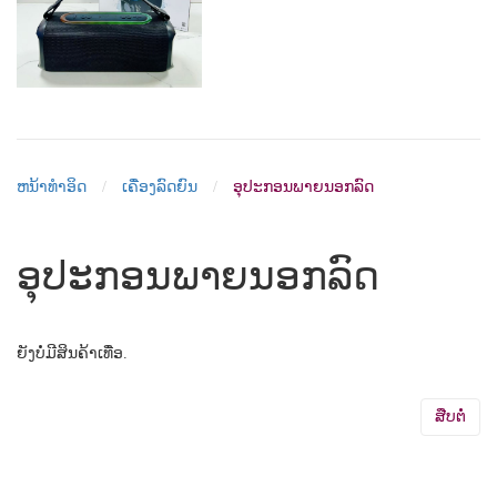
ຫນ້າທຳອິດ
ເຄື່ອງລົດຍົນ
ອຸປະກອນພາຍນອກລົດ
ອຸປະກອນພາຍນອກລົດ
ຍັງບໍ່ມີສິນຄ້າເທື່ອ.
ສືບຕໍ່