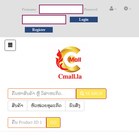
Firstname
Password
Login
Register
Toggle
navigation
SEARCH
ສິນຄ້າ
ຫົວໜ່ວຍທຸລະກິດ
ຂົນສົ່ງ
GO