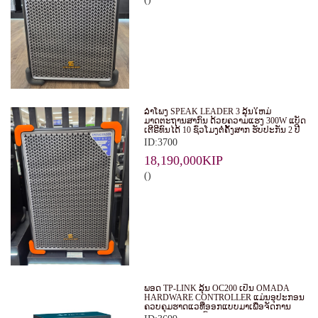
ລໍາໂພງ SPEAK LEADER 3 ລຸ້ນໃຫມ່
ມາດຕະຖານສາກົນ ດ້ວຍຄວາມແຮງ 300W ແບັດ
ເຕີຣີທົນໄດ້ 10 ຊົ່ວໂມງຕໍ່ຄັ້ງສາກ ຮັບປະກັນ 2 ປີ
ID:3700
18,190,000KIP
()
ພອດ TP-LINK ລຸ້ນ OC200 ເປັນ OMADA
HARDWARE CONTROLLER ແມ່ນອຸປະກອນ
ຄວບຄຸມຮາດແວທີ່ອອກແບບມາເພື່ອຈັດການ
ແລະ ຄວບຄຸມລະບົບ WI-FI ຂອງ OMADA