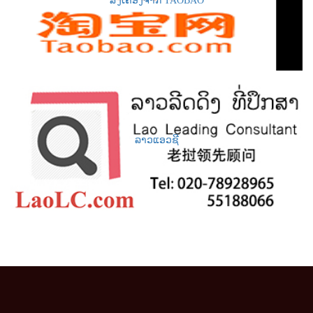
ສັ່ງເຄື່ອງຈາກ TAOBAO
ລາວແອວຊີ