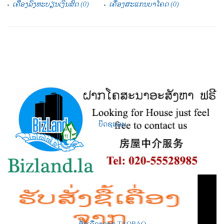
ເຄື່ອງລົງທະບຽນເງິນສົດ (0)
ເຄື່ອງສະແກນບາໂຄດ (0)
ບິດຊແລນ