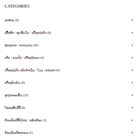
CATEGORIES
ອາຫານ (9)
ເສື້ອຜ້າ / ຊຸດຊັ້ນໃນ / ເຄື່ອງປະດັບ (0)
ສຸຂະພາບ / ຄວາມງາມ (35)
ເກີບ / ກະເປົາ / ເຄື່ອງພົກພາ (4)
ເຄື່ອງປະດັບ ເພັດຄໍາເງິນ / ໂມງ / ແວ່ນຕາ (0)
ເຄື່ອງລົດຍົນ (0)
ອຸປະກອນເສີມ (13)
ໂທລະສັບມືຖື (6)
ຄັອມພິວເຕີຕັ້ງໂຕະ / ແລັບທັອບ (1)
ຄັອມພິວເຕີຮາດແວ (1)