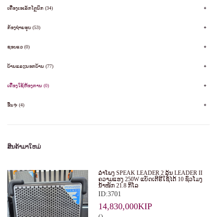
ເຄື່ອງເອເລັກໂຕຼນິກ (34)
ກ້ອງຖ່າຍຮູບ (53)
ຊອບແວ (0)
ບ້ານແລະນອກບ້ານ (77)
ເຄື່ອງໃຊ້ຫ້ອງການ (0)
ອື່ນຯ (4)
ສິນຄ້າມາໃຫມ່
ລໍາໂພງ SPEAK LEADER 2 ລຸ້ນ LEADER II
ຄວາມແຮງ 250W ແບັດເຕີຣີໃຊ້ໄດ້ 10 ຊົ່ວໂມງ
ນໍ້າໜັກ 21.8 ກິໂລ
ID:3701
14,830,000KIP
()