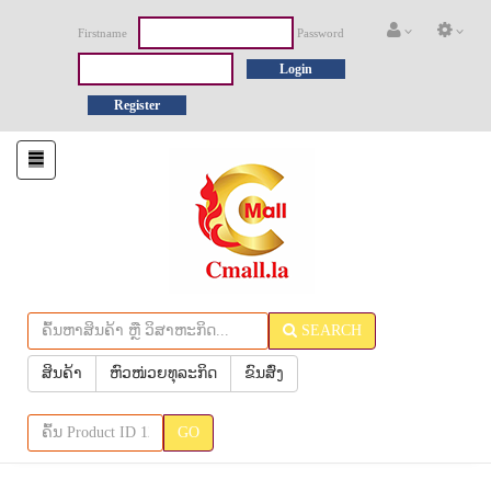
Firstname
Password
Login
Register
Toggle
navigation
SEARCH
ສິນຄ້າ
ຫົວໜ່ວຍທຸລະກິດ
ຂົນສົ່ງ
GO