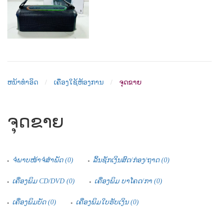
ຫນ້າທຳອິດ
ເຄື່ອງໃຊ້ຫ້ອງການ
ຈຸດຂາຍ
ຈຸດຂາຍ
ຈໍພາບໜ້າຈໍສໍາພັດ (0)
ລິ້ນຊັກເງິນສົດ/ກ່ອງ/ຖາດ (0)
ເຄື່ອງພິມ CD/DVD (0)
ເຄື່ອງພິມ ບາໂຄດ/ກາ (0)
ເຄື່ອງພິມບັດ (0)
ເຄື່ອງພິມໃບຮັບເງິນ (0)