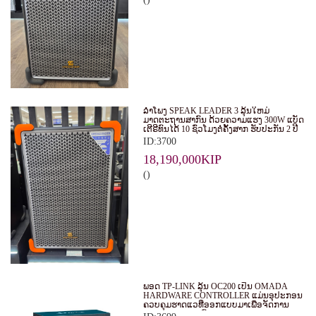
ລໍາໂພງ SPEAK LEADER 3 ລຸ້ນໃຫມ່
ມາດຕະຖານສາກົນ ດ້ວຍຄວາມແຮງ 300W ແບັດ
ເຕີຣີທົນໄດ້ 10 ຊົ່ວໂມງຕໍ່ຄັ້ງສາກ ຮັບປະກັນ 2 ປີ
ID:3700
18,190,000KIP
()
ພອດ TP-LINK ລຸ້ນ OC200 ເປັນ OMADA
HARDWARE CONTROLLER ແມ່ນອຸປະກອນ
ຄວບຄຸມຮາດແວທີ່ອອກແບບມາເພື່ອຈັດການ
ແລະ ຄວບຄຸມລະບົບ WI-FI ຂອງ OMADA