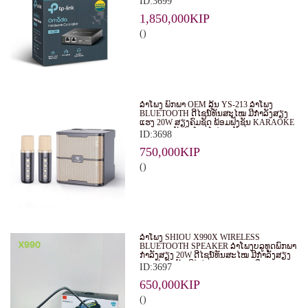
ID:3699
EAPS ໃນຮູບແບບສູນກາງ. ເໝາະສຳລັບ
ທຸລະກິດ, ຮ້ານອາຫານ, ໂຮງແຮມ ແລະ ອົງການ
1,850,000KIP
ຕ່າງໆ.
()
ລຳໂພງ ພົກພາ OEM ລຸ້ນ YS-213 ລຳໂພງ
BLUETOOTH ດີໄຊນ໌ທັນສະໄໝ ມີກຳລັງສຽງ
ແຮງ 20W ສຽງຄົມຊັດ ພ້ອມຟັງຊັນ KARAOKE
ແລະ ຮອງຮັບໄມໂຄຣໂຟນ 2 ອັນ
ID:3698
750,000KIP
()
ລຳໂພງ SHIOU X990X WIRELESS
BLUETOOTH SPEAKER ລຳໂພງບລູທູດພົກພາ
ກຳລັງສຽງ 20W ດີໄຊນ໌ທັນສະໄໝ ມີກຳລັງສຽງ
ແຮງດັງຄົມຊັດ ມີໄຟ RGB LIGHT ເພີ່ມ
ID:3697
ບັນຍາກາດໃນທຸກງານ
650,000KIP
()