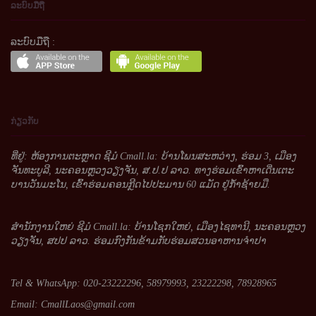
ລະບົບມືຖື
ລະບົບມືຖື :
ກ່ຽວກັບ
ທີ່ຢູ່: ຫ້ອງການຕະຫຼາດ ຊີມໍ Cmall.la: ບ້ານໂພນສະຫວ່າງ, ຮ່ອມ 3, ເມືອງ
ຈັນທະບູລີ, ນະຄອນຫຼວງວຽງຈັນ, ສ.ປ.ປ ລາວ. ທາງຮ່ອມເຂົ້າຫາເດີ່ນເຕະ
ບານວັນມະໂນ, ເຂົ້າຮ່ອມຄອນກຼີດໄປປະມານ 60 ແມັດ ຢູ່ກໍ້າຊ້າຍມື.
ສໍານັກງານໃຫຍ່ ຊີມໍ Cmall.la: ບ້ານໂຊກໃຫຍ່, ເມືອງໄຊທານີ, ນະຄອນຫຼວງ
ວຽງຈັນ, ສປປ ລາວ. ຮ່ອມກົງກັນຂ້າມກັບຮ່ອມສວນອາຫານຈໍາປາ
Tel & WhatsApp: 020-23222296, 58979993, 23222298, 78928965
Email:
CmallLaos@gmail.com