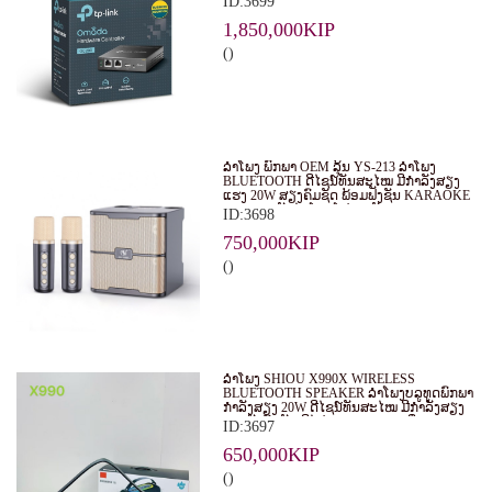
ID:3699
EAPS ໃນຮູບແບບສູນກາງ. ເໝາະສຳລັບ
ທຸລະກິດ, ຮ້ານອາຫານ, ໂຮງແຮມ ແລະ ອົງການ
1,850,000KIP
ຕ່າງໆ.
()
ລຳໂພງ ພົກພາ OEM ລຸ້ນ YS-213 ລຳໂພງ
BLUETOOTH ດີໄຊນ໌ທັນສະໄໝ ມີກຳລັງສຽງ
ແຮງ 20W ສຽງຄົມຊັດ ພ້ອມຟັງຊັນ KARAOKE
ແລະ ຮອງຮັບໄມໂຄຣໂຟນ 2 ອັນ
ID:3698
750,000KIP
()
ລຳໂພງ SHIOU X990X WIRELESS
BLUETOOTH SPEAKER ລຳໂພງບລູທູດພົກພາ
ກຳລັງສຽງ 20W ດີໄຊນ໌ທັນສະໄໝ ມີກຳລັງສຽງ
ແຮງດັງຄົມຊັດ ມີໄຟ RGB LIGHT ເພີ່ມ
ID:3697
ບັນຍາກາດໃນທຸກງານ
650,000KIP
()