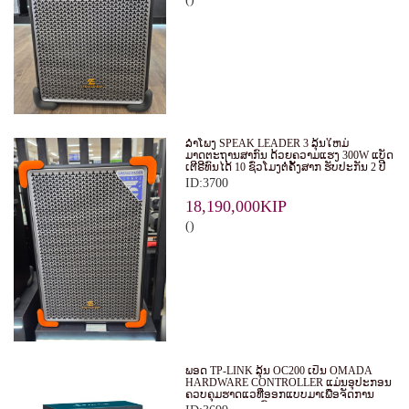
ລໍາໂພງ SPEAK LEADER 3 ລຸ້ນໃຫມ່
ມາດຕະຖານສາກົນ ດ້ວຍຄວາມແຮງ 300W ແບັດ
ເຕີຣີທົນໄດ້ 10 ຊົ່ວໂມງຕໍ່ຄັ້ງສາກ ຮັບປະກັນ 2 ປີ
ID:3700
18,190,000KIP
()
ພອດ TP-LINK ລຸ້ນ OC200 ເປັນ OMADA
HARDWARE CONTROLLER ແມ່ນອຸປະກອນ
ຄວບຄຸມຮາດແວທີ່ອອກແບບມາເພື່ອຈັດການ
ແລະ ຄວບຄຸມລະບົບ WI-FI ຂອງ OMADA