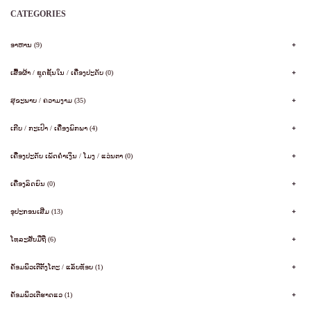
CATEGORIES
ອາຫານ (9)
ເສື້ອຜ້າ / ຊຸດຊັ້ນໃນ / ເຄື່ອງປະດັບ (0)
ສຸຂະພາບ / ຄວາມງາມ (35)
ເກີບ / ກະເປົາ / ເຄື່ອງພົກພາ (4)
ເຄື່ອງປະດັບ ເພັດຄໍາເງິນ / ໂມງ / ແວ່ນຕາ (0)
ເຄື່ອງລົດຍົນ (0)
ອຸປະກອນເສີມ (13)
ໂທລະສັບມືຖື (6)
ຄັອມພິວເຕີຕັ້ງໂຕະ / ແລັບທັອບ (1)
ຄັອມພິວເຕີຮາດແວ (1)