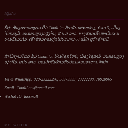
ກ່ຽວກັບ
ທີ່ຢູ່: ຫ້ອງການຕະຫຼາດ ຊີມໍ Cmall.la: ບ້ານໂພນສະຫວ່າງ, ຮ່ອມ 3, ເມືອງ
ຈັນທະບູລີ, ນະຄອນຫຼວງວຽງຈັນ, ສ.ປ.ປ ລາວ. ທາງຮ່ອມເຂົ້າຫາເດີ່ນເຕະ
ບານວັນມະໂນ, ເຂົ້າຮ່ອມຄອນກຼີດໄປປະມານ 60 ແມັດ ຢູ່ກໍ້າຊ້າຍມື.
ສໍານັກງານໃຫຍ່ ຊີມໍ Cmall.la: ບ້ານໂຊກໃຫຍ່, ເມືອງໄຊທານີ, ນະຄອນຫຼວງ
ວຽງຈັນ, ສປປ ລາວ. ຮ່ອມກົງກັນຂ້າມກັບຮ່ອມສວນອາຫານຈໍາປາ
Tel & WhatsApp: 020-23222296, 58979993, 23222298, 78928965
Email:
CmallLaos@gmail.com
Wechat ID: laocmall
MY
TWITTER