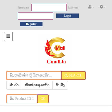
Firstname
Password
Login
Register
Toggle
navigation
SEARCH
ສິນຄ້າ
ຫົວໜ່ວຍທຸລະກິດ
ຂົນສົ່ງ
GO