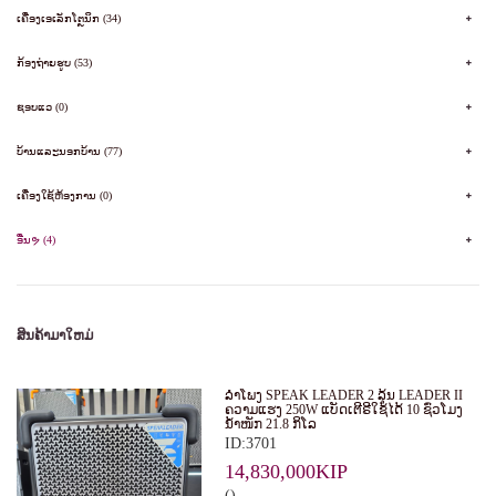
ເຄື່ອງເອເລັກໂຕຼນິກ (34)
ກ້ອງຖ່າຍຮູບ (53)
ຊອບແວ (0)
ບ້ານແລະນອກບ້ານ (77)
ເຄື່ອງໃຊ້ຫ້ອງການ (0)
ອື່ນຯ (4)
ສິນຄ້າມາໃຫມ່
ລໍາໂພງ SPEAK LEADER 2 ລຸ້ນ LEADER II
ຄວາມແຮງ 250W ແບັດເຕີຣີໃຊ້ໄດ້ 10 ຊົ່ວໂມງ
ນໍ້າໜັກ 21.8 ກິໂລ
ID:3701
14,830,000KIP
()