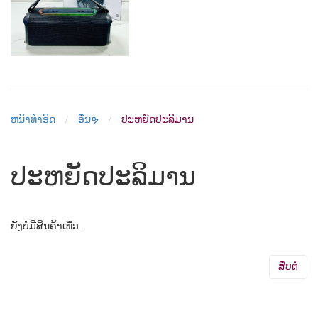
ຫນ້າທຳອິດ
ອື່ນຯ
ປະຫຍັດປະລິມານ
ປະຫຍັດປະລິມານ
ຍັງບໍ່ມີສິນຄ້າເທື່ອ.
ສືບຕໍ່