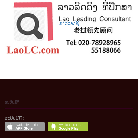
ລາວແອວຊີ
ລະບົບມືຖື
ລະບົບມືຖື :