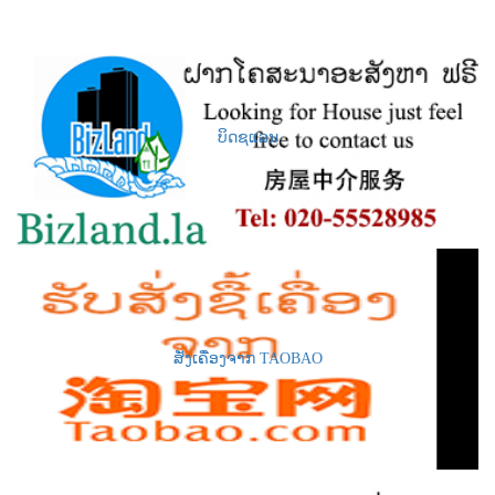
ບິດຊແລນ
ສັ່ງເຄື່ອງຈາກ TAOBAO