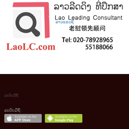
ລາວແອວຊີ
ລະບົບມືຖື
ລະບົບມືຖື :