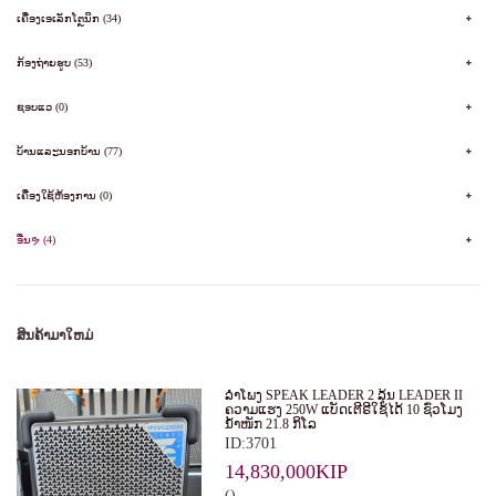
ເຄື່ອງເອເລັກໂຕຼນິກ (34)
ກ້ອງຖ່າຍຮູບ (53)
ຊອບແວ (0)
ບ້ານແລະນອກບ້ານ (77)
ເຄື່ອງໃຊ້ຫ້ອງການ (0)
ອື່ນຯ (4)
ສິນຄ້າມາໃຫມ່
ລໍາໂພງ SPEAK LEADER 2 ລຸ້ນ LEADER II
ຄວາມແຮງ 250W ແບັດເຕີຣີໃຊ້ໄດ້ 10 ຊົ່ວໂມງ
ນໍ້າໜັກ 21.8 ກິໂລ
ID:3701
14,830,000KIP
()