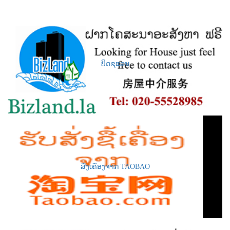
ບິດຊແລນ
ສັ່ງເຄື່ອງຈາກ TAOBAO