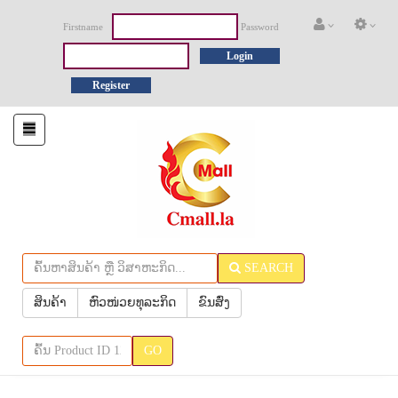
Firstname
Password
Login
Register
Toggle
navigation
SEARCH
ສິນຄ້າ
ຫົວໜ່ວຍທຸລະກິດ
ຂົນສົ່ງ
GO