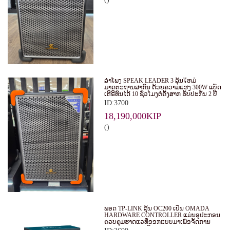
ລໍາໂພງ SPEAK LEADER 3 ລຸ້ນໃຫມ່
ມາດຕະຖານສາກົນ ດ້ວຍຄວາມແຮງ 300W ແບັດ
ເຕີຣີທົນໄດ້ 10 ຊົ່ວໂມງຕໍ່ຄັ້ງສາກ ຮັບປະກັນ 2 ປີ
ID:3700
18,190,000KIP
()
ພອດ TP-LINK ລຸ້ນ OC200 ເປັນ OMADA
HARDWARE CONTROLLER ແມ່ນອຸປະກອນ
ຄວບຄຸມຮາດແວທີ່ອອກແບບມາເພື່ອຈັດການ
ແລະ ຄວບຄຸມລະບົບ WI-FI ຂອງ OMADA