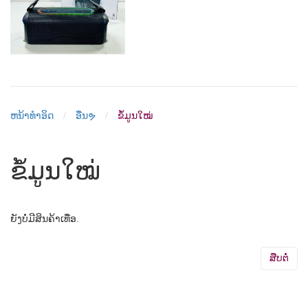
ຫນ້າທຳອິດ
ອື່ນຯ
ຂໍ້ມູນໃໝ່
ຂໍ້ມູນໃໝ່
ຍັງບໍ່ມີສິນຄ້າເທື່ອ.
ສືບຕໍ່