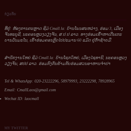
ກ່ຽວກັບ
ທີ່ຢູ່: ຫ້ອງການຕະຫຼາດ ຊີມໍ Cmall.la: ບ້ານໂພນສະຫວ່າງ, ຮ່ອມ 3, ເມືອງ
ຈັນທະບູລີ, ນະຄອນຫຼວງວຽງຈັນ, ສ.ປ.ປ ລາວ. ທາງຮ່ອມເຂົ້າຫາເດີ່ນເຕະ
ບານວັນມະໂນ, ເຂົ້າຮ່ອມຄອນກຼີດໄປປະມານ 60 ແມັດ ຢູ່ກໍ້າຊ້າຍມື.
ສໍານັກງານໃຫຍ່ ຊີມໍ Cmall.la: ບ້ານໂຊກໃຫຍ່, ເມືອງໄຊທານີ, ນະຄອນຫຼວງ
ວຽງຈັນ, ສປປ ລາວ. ຮ່ອມກົງກັນຂ້າມກັບຮ່ອມສວນອາຫານຈໍາປາ
Tel & WhatsApp: 020-23222296, 58979993, 23222298, 78928965
Email:
CmallLaos@gmail.com
Wechat ID: laocmall
MY
TWITTER