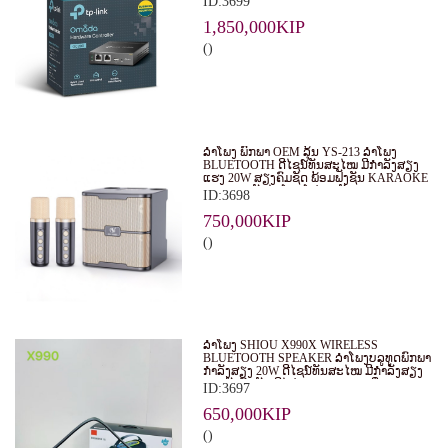
ID:3699
EAPS ໃນຮູບແບບສູນກາງ. ເໝາະສຳລັບ
ທຸລະກິດ, ຮ້ານອາຫານ, ໂຮງແຮມ ແລະ ອົງການ
1,850,000KIP
ຕ່າງໆ.
()
ລຳໂພງ ພົກພາ OEM ລຸ້ນ YS-213 ລຳໂພງ
BLUETOOTH ດີໄຊນ໌ທັນສະໄໝ ມີກຳລັງສຽງ
ແຮງ 20W ສຽງຄົມຊັດ ພ້ອມຟັງຊັນ KARAOKE
ແລະ ຮອງຮັບໄມໂຄຣໂຟນ 2 ອັນ
ID:3698
750,000KIP
()
ລຳໂພງ SHIOU X990X WIRELESS
BLUETOOTH SPEAKER ລຳໂພງບລູທູດພົກພາ
ກຳລັງສຽງ 20W ດີໄຊນ໌ທັນສະໄໝ ມີກຳລັງສຽງ
ແຮງດັງຄົມຊັດ ມີໄຟ RGB LIGHT ເພີ່ມ
ID:3697
ບັນຍາກາດໃນທຸກງານ
650,000KIP
()