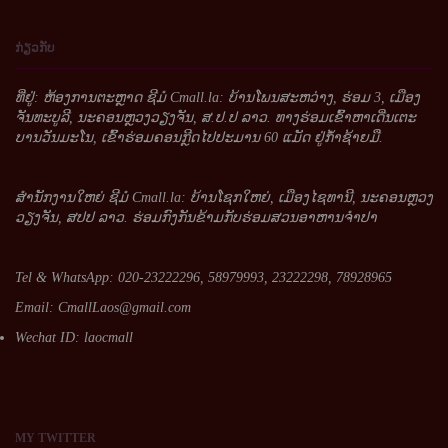
ກ່ຽວກັບ
ທີ່ຢູ່: ຫ້ອງການຕະຫຼາດ ຊີມໍ Cmall.la: ບ້ານໂພນສະຫວ່າງ, ຮ່ອມ 3, ເມືອງ
ຈັນທະບູລີ, ນະຄອນຫຼວງວຽງຈັນ, ສ.ປ.ປ ລາວ. ທາງຮ່ອມເຂົ້າຫາເດີ່ນເຕະ
ບານວັນມະໂນ, ເຂົ້າຮ່ອມຄອນກຼີດໄປປະມານ 60 ແມັດ ຢູ່ກໍ້າຊ້າຍມື.
ສໍານັກງານໃຫຍ່ ຊີມໍ Cmall.la: ບ້ານໂຊກໃຫຍ່, ເມືອງໄຊທານີ, ນະຄອນຫຼວງ
ວຽງຈັນ, ສປປ ລາວ. ຮ່ອມກົງກັນຂ້າມກັບຮ່ອມສວນອາຫານຈໍາປາ
Tel & WhatsApp: 020-23222296, 58979993, 23222298, 78928965
Email:
CmallLaos@gmail.com
Wechat ID: laocmall
MY
TWITTER