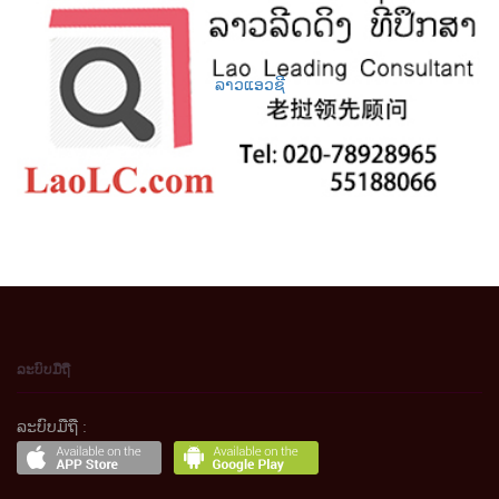
ລາວແອວຊີ
ລະບົບມືຖື
ລະບົບມືຖື :