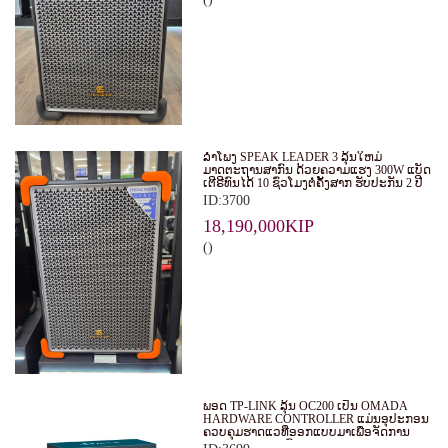
ລໍາໂພງ SPEAK LEADER 3 ລຸ້ນໃຫມ່
ມາດຕະຖານສາກົນ ດ້ວຍຄວາມແຮງ 300W ແບັດ
ເຕີຣີທົນໄດ້ 10 ຊົ່ວໂມງຕໍ່ຄັ້ງສາກ ຮັບປະກັນ 2 ປີ
ID:3700
18,190,000KIP
()
ພອດ TP-LINK ລຸ້ນ OC200 ເປັນ OMADA
HARDWARE CONTROLLER ແມ່ນອຸປະກອນ
ຄວບຄຸມຮາດແວທີ່ອອກແບບມາເພື່ອຈັດການ
ແລະ ຄວບຄຸມລະບົບ WI-FI ຂອງ OMADA