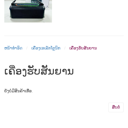
ຫນ້າທຳອິດ
ເຄື່ອງເອເລັກໂຕຼນິກ
ເຄື່ອງຮັບສັນຍານ
ເຄື່ອງຮັບສັນຍານ
ຍັງບໍ່ມີສິນຄ້າເທື່ອ.
ສືບຕໍ່