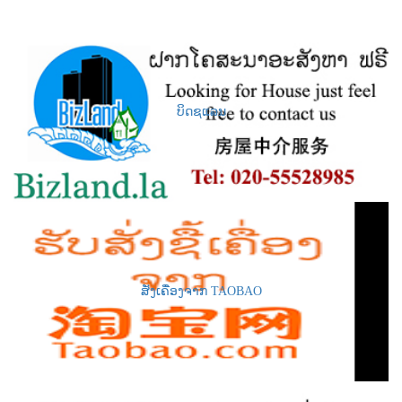
ບິດຊແລນ
ສັ່ງເຄື່ອງຈາກ TAOBAO