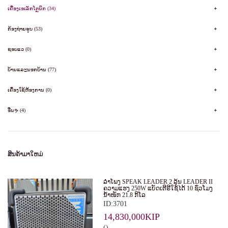
ເຄື່ອງເອເລັກໂຕຼນິກ (34)
ກ້ອງຖ່າຍຮູບ (53)
ຊອບແວ (0)
ບ້ານແລະນອກບ້ານ (77)
ເຄື່ອງໃຊ້ຫ້ອງການ (0)
ອື່ນຯ (4)
ສິນຄ້າມາໃຫມ່
ລໍາໂພງ SPEAK LEADER 2 ລຸ້ນ LEADER II
ຄວາມແຮງ 250W ແບັດເຕີຣີໃຊ້ໄດ້ 10 ຊົ່ວໂມງ
ນໍ້າໜັກ 21.8 ກິໂລ
ID:3701
14,830,000KIP
()