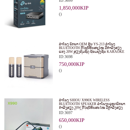
ID:3699
EAPS ໃນຮູບແບບສູນກາງ. ເໝາະສຳລັບ
ທຸລະກິດ, ຮ້ານອາຫານ, ໂຮງແຮມ ແລະ ອົງການ
1,850,000KIP
ຕ່າງໆ.
()
ລຳໂພງ ພົກພາ OEM ລຸ້ນ YS-213 ລຳໂພງ
BLUETOOTH ດີໄຊນ໌ທັນສະໄໝ ມີກຳລັງສຽງ
ແຮງ 20W ສຽງຄົມຊັດ ພ້ອມຟັງຊັນ KARAOKE
ແລະ ຮອງຮັບໄມໂຄຣໂຟນ 2 ອັນ
ID:3698
750,000KIP
()
ລຳໂພງ SHIOU X990X WIRELESS
BLUETOOTH SPEAKER ລຳໂພງບລູທູດພົກພາ
ກຳລັງສຽງ 20W ດີໄຊນ໌ທັນສະໄໝ ມີກຳລັງສຽງ
ແຮງດັງຄົມຊັດ ມີໄຟ RGB LIGHT ເພີ່ມ
ID:3697
ບັນຍາກາດໃນທຸກງານ
650,000KIP
()