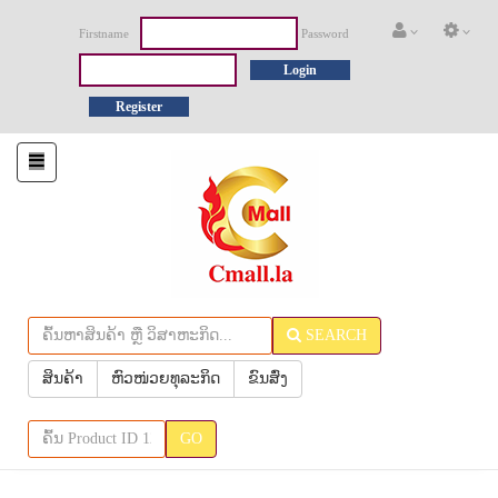
Firstname
Password
Login
Register
Toggle
navigation
SEARCH
ສິນຄ້າ
ຫົວໜ່ວຍທຸລະກິດ
ຂົນສົ່ງ
GO