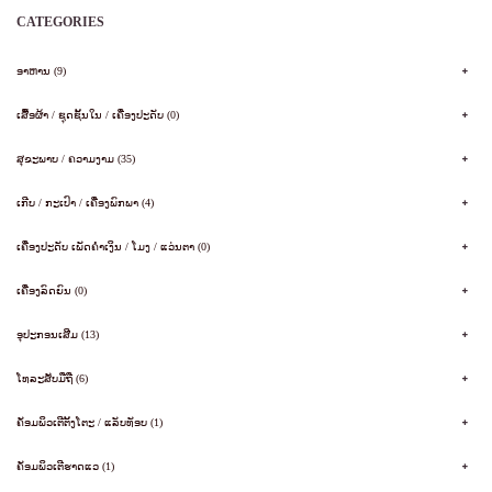
CATEGORIES
ອາຫານ (9)
ເສື້ອຜ້າ / ຊຸດຊັ້ນໃນ / ເຄື່ອງປະດັບ (0)
ສຸຂະພາບ / ຄວາມງາມ (35)
ເກີບ / ກະເປົາ / ເຄື່ອງພົກພາ (4)
ເຄື່ອງປະດັບ ເພັດຄໍາເງິນ / ໂມງ / ແວ່ນຕາ (0)
ເຄື່ອງລົດຍົນ (0)
ອຸປະກອນເສີມ (13)
ໂທລະສັບມືຖື (6)
ຄັອມພິວເຕີຕັ້ງໂຕະ / ແລັບທັອບ (1)
ຄັອມພິວເຕີຮາດແວ (1)