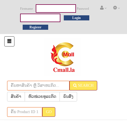
Firstname
Password
Login
Register
Toggle
navigation
SEARCH
ສິນຄ້າ
ຫົວໜ່ວຍທຸລະກິດ
ຂົນສົ່ງ
GO