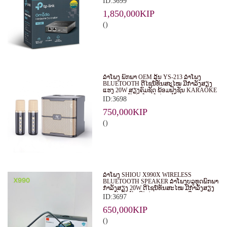
ID:3699
EAPS ໃນຮູບແບບສູນກາງ. ເໝາະສຳລັບ
ທຸລະກິດ, ຮ້ານອາຫານ, ໂຮງແຮມ ແລະ ອົງການ
1,850,000KIP
ຕ່າງໆ.
()
ລຳໂພງ ພົກພາ OEM ລຸ້ນ YS-213 ລຳໂພງ
BLUETOOTH ດີໄຊນ໌ທັນສະໄໝ ມີກຳລັງສຽງ
ແຮງ 20W ສຽງຄົມຊັດ ພ້ອມຟັງຊັນ KARAOKE
ແລະ ຮອງຮັບໄມໂຄຣໂຟນ 2 ອັນ
ID:3698
750,000KIP
()
ລຳໂພງ SHIOU X990X WIRELESS
BLUETOOTH SPEAKER ລຳໂພງບລູທູດພົກພາ
ກຳລັງສຽງ 20W ດີໄຊນ໌ທັນສະໄໝ ມີກຳລັງສຽງ
ແຮງດັງຄົມຊັດ ມີໄຟ RGB LIGHT ເພີ່ມ
ID:3697
ບັນຍາກາດໃນທຸກງານ
650,000KIP
()