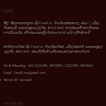
ກ່ຽວກັບ
ທີ່ຢູ່: ຫ້ອງການຕະຫຼາດ ຊີມໍ Cmall.la: ບ້ານໂພນສະຫວ່າງ, ຮ່ອມ 3, ເມືອງ
ຈັນທະບູລີ, ນະຄອນຫຼວງວຽງຈັນ, ສ.ປ.ປ ລາວ. ທາງຮ່ອມເຂົ້າຫາເດີ່ນເຕະ
ບານວັນມະໂນ, ເຂົ້າຮ່ອມຄອນກຼີດໄປປະມານ 60 ແມັດ ຢູ່ກໍ້າຊ້າຍມື.
ສໍານັກງານໃຫຍ່ ຊີມໍ Cmall.la: ບ້ານໂຊກໃຫຍ່, ເມືອງໄຊທານີ, ນະຄອນຫຼວງ
ວຽງຈັນ, ສປປ ລາວ. ຮ່ອມກົງກັນຂ້າມກັບຮ່ອມສວນອາຫານຈໍາປາ
Tel & WhatsApp: 020-23222296, 58979993, 23222298, 78928965
Email:
CmallLaos@gmail.com
Wechat ID: laocmall
MY
TWITTER