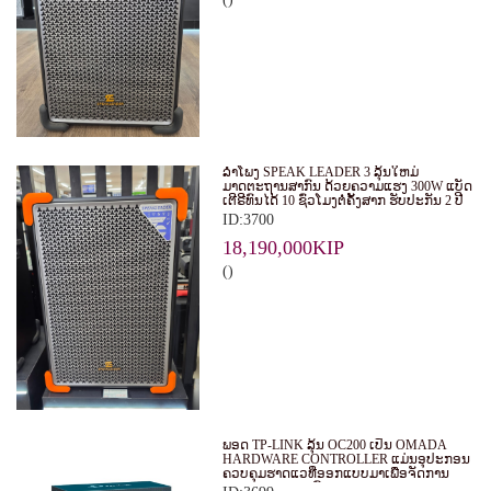
ລໍາໂພງ SPEAK LEADER 3 ລຸ້ນໃຫມ່
ມາດຕະຖານສາກົນ ດ້ວຍຄວາມແຮງ 300W ແບັດ
ເຕີຣີທົນໄດ້ 10 ຊົ່ວໂມງຕໍ່ຄັ້ງສາກ ຮັບປະກັນ 2 ປີ
ID:3700
18,190,000KIP
()
ພອດ TP-LINK ລຸ້ນ OC200 ເປັນ OMADA
HARDWARE CONTROLLER ແມ່ນອຸປະກອນ
ຄວບຄຸມຮາດແວທີ່ອອກແບບມາເພື່ອຈັດການ
ແລະ ຄວບຄຸມລະບົບ WI-FI ຂອງ OMADA