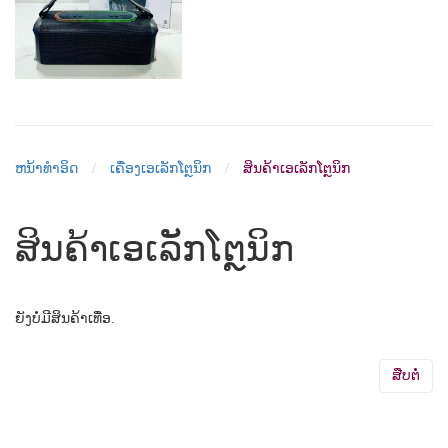
ຫນ້າທຳອິດ
ເຄື່ອງເອເລັກໂຕຼນິກ
ສິນຄ້າເອເລັກໂຕຼນິກ
ສິນຄ້າເອເລັກໂຕຼນິກ
ຍັງບໍ່ມີສິນຄ້າເທື່ອ.
ສືບຕໍ່