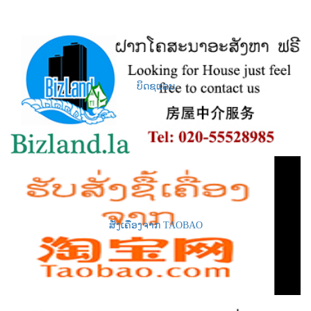
ບິດຊແລນ
ສັ່ງເຄື່ອງຈາກ TAOBAO