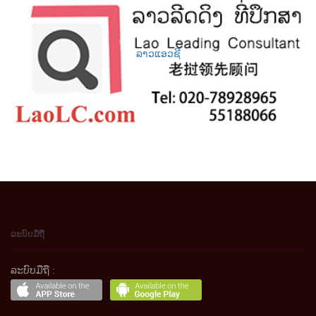
ລາວແອວຊີ
ລະບົບມືຖື
ລະບົບມືຖື :