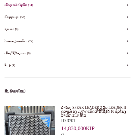
ເຄື່ອງເອເລັກໂຕຼນິກ (34)
ກ້ອງຖ່າຍຮູບ (53)
ຊອບແວ (0)
ບ້ານແລະນອກບ້ານ (77)
ເຄື່ອງໃຊ້ຫ້ອງການ (0)
ອື່ນຯ (4)
ສິນຄ້າມາໃຫມ່
ລໍາໂພງ SPEAK LEADER 2 ລຸ້ນ LEADER II
ຄວາມແຮງ 250W ແບັດເຕີຣີໃຊ້ໄດ້ 10 ຊົ່ວໂມງ
ນໍ້າໜັກ 21.8 ກິໂລ
ID:3701
14,830,000KIP
()