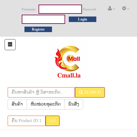
Firstname
Password
Login
Register
Toggle
navigation
SEARCH
ສິນຄ້າ
ຫົວໜ່ວຍທຸລະກິດ
ຂົນສົ່ງ
GO