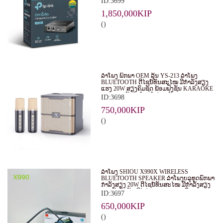
ID:3699
EAPS ໃນຮູບແບບສູນກາງ. ເໝາະສຳລັບ
ທຸລະກິດ, ຮ້ານອາຫານ, ໂຮງແຮມ ແລະ ອົງການ
1,850,000KIP
ຕ່າງໆ.
()
ລຳໂພງ ພົກພາ OEM ລຸ້ນ YS-213 ລຳໂພງ
BLUETOOTH ດີໄຊນ໌ທັນສະໄໝ ມີກຳລັງສຽງ
ແຮງ 20W ສຽງຄົມຊັດ ພ້ອມຟັງຊັນ KARAOKE
ແລະ ຮອງຮັບໄມໂຄຣໂຟນ 2 ອັນ
ID:3698
750,000KIP
()
ລຳໂພງ SHIOU X990X WIRELESS
BLUETOOTH SPEAKER ລຳໂພງບລູທູດພົກພາ
ກຳລັງສຽງ 20W ດີໄຊນ໌ທັນສະໄໝ ມີກຳລັງສຽງ
ແຮງດັງຄົມຊັດ ມີໄຟ RGB LIGHT ເພີ່ມ
ID:3697
ບັນຍາກາດໃນທຸກງານ
650,000KIP
()