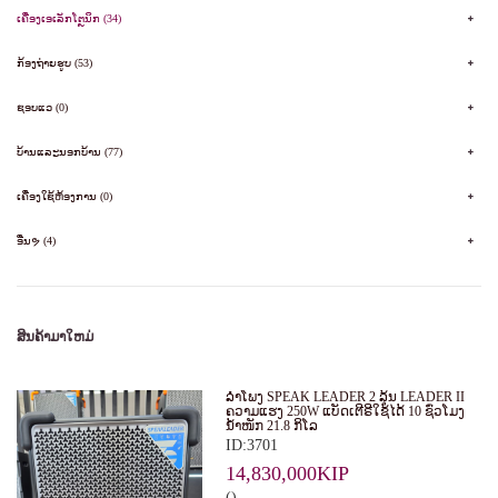
ເຄື່ອງເອເລັກໂຕຼນິກ (34)
ກ້ອງຖ່າຍຮູບ (53)
ຊອບແວ (0)
ບ້ານແລະນອກບ້ານ (77)
ເຄື່ອງໃຊ້ຫ້ອງການ (0)
ອື່ນຯ (4)
ສິນຄ້າມາໃຫມ່
ລໍາໂພງ SPEAK LEADER 2 ລຸ້ນ LEADER II
ຄວາມແຮງ 250W ແບັດເຕີຣີໃຊ້ໄດ້ 10 ຊົ່ວໂມງ
ນໍ້າໜັກ 21.8 ກິໂລ
ID:3701
14,830,000KIP
()