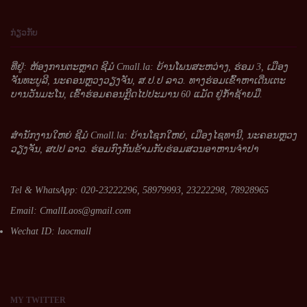
ກ່ຽວກັບ
ທີ່ຢູ່: ຫ້ອງການຕະຫຼາດ ຊີມໍ Cmall.la: ບ້ານໂພນສະຫວ່າງ, ຮ່ອມ 3, ເມືອງ
ຈັນທະບູລີ, ນະຄອນຫຼວງວຽງຈັນ, ສ.ປ.ປ ລາວ. ທາງຮ່ອມເຂົ້າຫາເດີ່ນເຕະ
ບານວັນມະໂນ, ເຂົ້າຮ່ອມຄອນກຼີດໄປປະມານ 60 ແມັດ ຢູ່ກໍ້າຊ້າຍມື.
ສໍານັກງານໃຫຍ່ ຊີມໍ Cmall.la: ບ້ານໂຊກໃຫຍ່, ເມືອງໄຊທານີ, ນະຄອນຫຼວງ
ວຽງຈັນ, ສປປ ລາວ. ຮ່ອມກົງກັນຂ້າມກັບຮ່ອມສວນອາຫານຈໍາປາ
Tel & WhatsApp: 020-23222296, 58979993, 23222298, 78928965
Email:
CmallLaos@gmail.com
Wechat ID: laocmall
MY
TWITTER