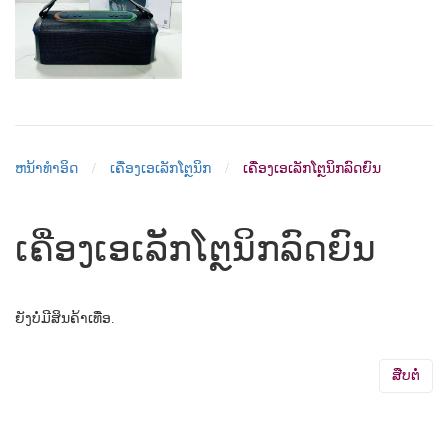
ຫນ້າທຳອິດ
ເຄື່ອງເອເລັກໂຕຼນິກ
ເຄື່ອງເອເລັກໂຕຼນິກລົດຍົນ
ເຄື່ອງເອເລັກໂຕຼນິກລົດຍົນ
ຍັງບໍ່ມີສິນຄ້າເທື່ອ.
ສືບຕໍ່