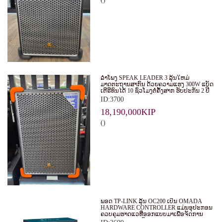
ລໍາໂພງ SPEAK LEADER 3 ລຸ້ນໃຫມ່
ມາດຕະຖານສາກົນ ດ້ວຍຄວາມແຮງ 300W ແບັດ
ເຕີຣີທົນໄດ້ 10 ຊົ່ວໂມງຕໍ່ຄັ້ງສາກ ຮັບປະກັນ 2 ປີ
ID:3700
18,190,000KIP
()
ພອດ TP-LINK ລຸ້ນ OC200 ເປັນ OMADA
HARDWARE CONTROLLER ແມ່ນອຸປະກອນ
ຄວບຄຸມຮາດແວທີ່ອອກແບບມາເພື່ອຈັດການ
ແລະ ຄວບຄຸມລະບົບ WI-FI ຂອງ OMADA