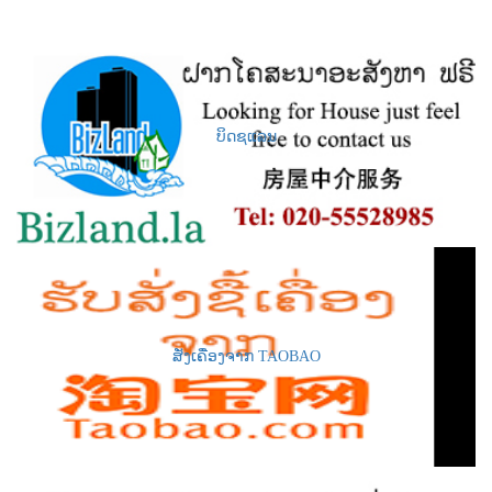
ບິດຊແລນ
ສັ່ງເຄື່ອງຈາກ TAOBAO