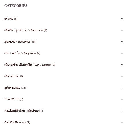
CATEGORIES
ອາຫານ (9)
ເສື້ອຜ້າ / ຊຸດຊັ້ນໃນ / ເຄື່ອງປະດັບ (0)
ສຸຂະພາບ / ຄວາມງາມ (35)
ເກີບ / ກະເປົາ / ເຄື່ອງພົກພາ (4)
ເຄື່ອງປະດັບ ເພັດຄໍາເງິນ / ໂມງ / ແວ່ນຕາ (0)
ເຄື່ອງລົດຍົນ (0)
ອຸປະກອນເສີມ (13)
ໂທລະສັບມືຖື (6)
ຄັອມພິວເຕີຕັ້ງໂຕະ / ແລັບທັອບ (1)
ຄັອມພິວເຕີຮາດແວ (1)