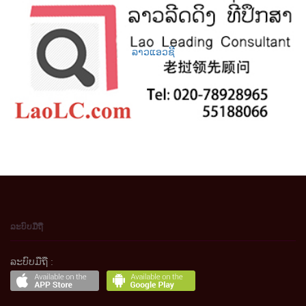
ລາວແອວຊີ
ລະບົບມືຖື
ລະບົບມືຖື :