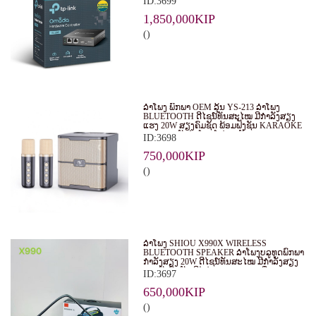
ID:3699
EAPS ໃນຮູບແບບສູນກາງ. ເໝາະສຳລັບ
ທຸລະກິດ, ຮ້ານອາຫານ, ໂຮງແຮມ ແລະ ອົງການ
1,850,000KIP
ຕ່າງໆ.
()
ລຳໂພງ ພົກພາ OEM ລຸ້ນ YS-213 ລຳໂພງ
BLUETOOTH ດີໄຊນ໌ທັນສະໄໝ ມີກຳລັງສຽງ
ແຮງ 20W ສຽງຄົມຊັດ ພ້ອມຟັງຊັນ KARAOKE
ແລະ ຮອງຮັບໄມໂຄຣໂຟນ 2 ອັນ
ID:3698
750,000KIP
()
ລຳໂພງ SHIOU X990X WIRELESS
BLUETOOTH SPEAKER ລຳໂພງບລູທູດພົກພາ
ກຳລັງສຽງ 20W ດີໄຊນ໌ທັນສະໄໝ ມີກຳລັງສຽງ
ແຮງດັງຄົມຊັດ ມີໄຟ RGB LIGHT ເພີ່ມ
ID:3697
ບັນຍາກາດໃນທຸກງານ
650,000KIP
()