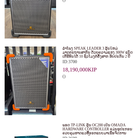
ລໍາໂພງ SPEAK LEADER 3 ລຸ້ນໃຫມ່
ມາດຕະຖານສາກົນ ດ້ວຍຄວາມແຮງ 300W ແບັດ
ເຕີຣີທົນໄດ້ 10 ຊົ່ວໂມງຕໍ່ຄັ້ງສາກ ຮັບປະກັນ 2 ປີ
ID:3700
18,190,000KIP
()
ພອດ TP-LINK ລຸ້ນ OC200 ເປັນ OMADA
HARDWARE CONTROLLER ແມ່ນອຸປະກອນ
ຄວບຄຸມຮາດແວທີ່ອອກແບບມາເພື່ອຈັດການ
ແລະ ຄວບຄຸມລະບົບ WI-FI ຂອງ OMADA