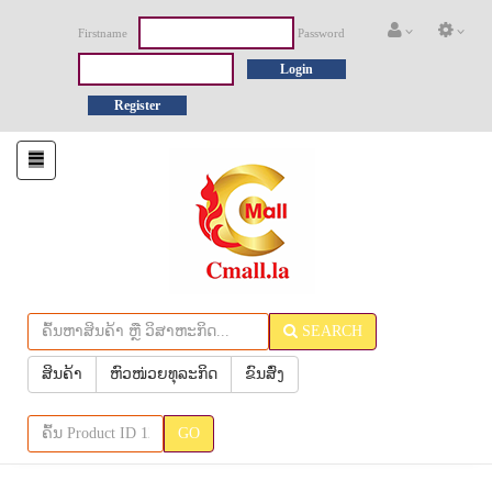
Firstname
Password
Login
Register
Toggle
navigation
SEARCH
ສິນຄ້າ
ຫົວໜ່ວຍທຸລະກິດ
ຂົນສົ່ງ
GO