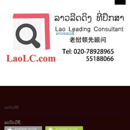
ລາວແອວຊີ
ລະບົບມືຖື
ລະບົບມືຖື :