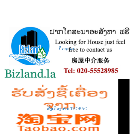
ບິດຊແລນ
ສັ່ງເຄື່ອງຈາກ TAOBAO