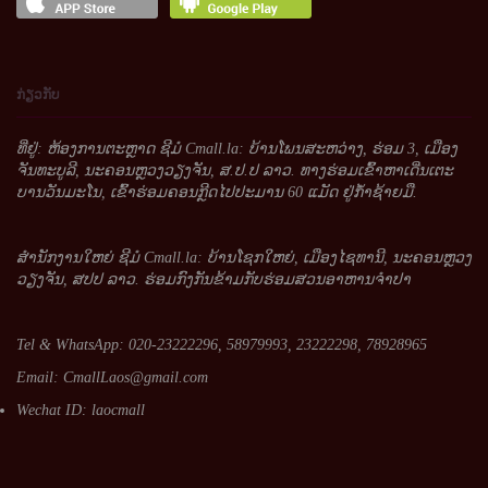
ກ່ຽວກັບ
ທີ່ຢູ່: ຫ້ອງການຕະຫຼາດ ຊີມໍ Cmall.la: ບ້ານໂພນສະຫວ່າງ, ຮ່ອມ 3, ເມືອງ
ຈັນທະບູລີ, ນະຄອນຫຼວງວຽງຈັນ, ສ.ປ.ປ ລາວ. ທາງຮ່ອມເຂົ້າຫາເດີ່ນເຕະ
ບານວັນມະໂນ, ເຂົ້າຮ່ອມຄອນກຼີດໄປປະມານ 60 ແມັດ ຢູ່ກໍ້າຊ້າຍມື.
ສໍານັກງານໃຫຍ່ ຊີມໍ Cmall.la: ບ້ານໂຊກໃຫຍ່, ເມືອງໄຊທານີ, ນະຄອນຫຼວງ
ວຽງຈັນ, ສປປ ລາວ. ຮ່ອມກົງກັນຂ້າມກັບຮ່ອມສວນອາຫານຈໍາປາ
Tel & WhatsApp: 020-23222296, 58979993, 23222298, 78928965
Email:
CmallLaos@gmail.com
Wechat ID: laocmall