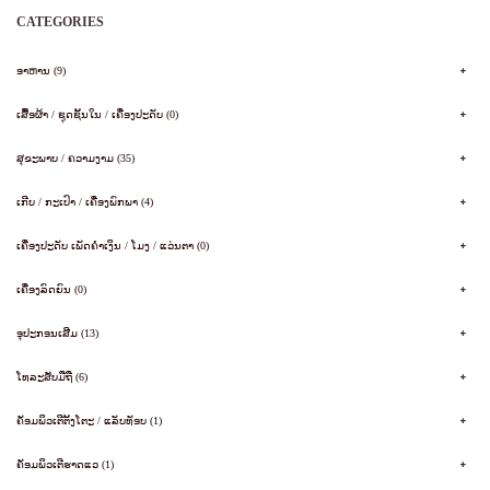
CATEGORIES
ອາຫານ (9)
ເສື້ອຜ້າ / ຊຸດຊັ້ນໃນ / ເຄື່ອງປະດັບ (0)
ສຸຂະພາບ / ຄວາມງາມ (35)
ເກີບ / ກະເປົາ / ເຄື່ອງພົກພາ (4)
ເຄື່ອງປະດັບ ເພັດຄໍາເງິນ / ໂມງ / ແວ່ນຕາ (0)
ເຄື່ອງລົດຍົນ (0)
ອຸປະກອນເສີມ (13)
ໂທລະສັບມືຖື (6)
ຄັອມພິວເຕີຕັ້ງໂຕະ / ແລັບທັອບ (1)
ຄັອມພິວເຕີຮາດແວ (1)