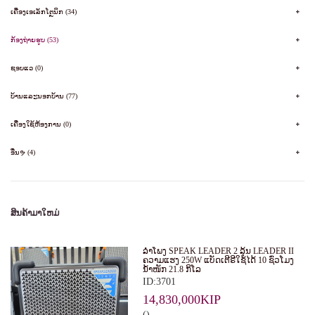
ເຄື່ອງເອເລັກໂຕຼນິກ (34)
ກ້ອງຖ່າຍຮູບ (53)
ຊອບແວ (0)
ບ້ານແລະນອກບ້ານ (77)
ເຄື່ອງໃຊ້ຫ້ອງການ (0)
ອື່ນຯ (4)
ສິນຄ້າມາໃຫມ່
ລໍາໂພງ SPEAK LEADER 2 ລຸ້ນ LEADER II
ຄວາມແຮງ 250W ແບັດເຕີຣີໃຊ້ໄດ້ 10 ຊົ່ວໂມງ
ນໍ້າໜັກ 21.8 ກິໂລ
ID:3701
14,830,000KIP
()