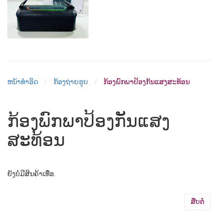
ຫນ້າທຳອິດ
ກ້ອງຖ່າຍຮູບ
ກ້ອງພົກພາປ້ອງກັນແສງສະທ້ອນ
ກ້ອງພົກພາປ້ອງກັນແສງ
ສະທ້ອນ
ຍັງບໍ່ມີສິນຄ້າເທື່ອ.
ສືບຕໍ່