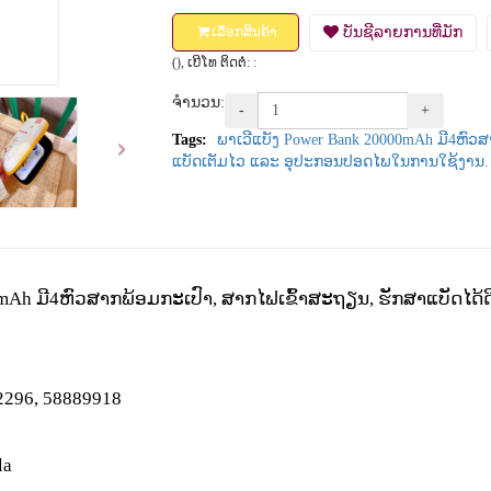
ບັນຊີລາຍການທີ່ມັກ
ເລືອກສິນຄ້າ
(), ເບີໂທ ຕິດຕໍ່: :
ຈຳນວນ:
-
+
Tags:
ພາເວີແບັງ Power Bank 20000mAh ມີ4ຫົວ
ແບັດເຕັມໄວ ແລະ ອຸປະກອນປອດໄພໃນການໃຊ້ງານ.
0mAh
ມີ
4
ຫົວສາກພ້ອມກະເປົາ
,
ສາກໄຟເຂົ້າສະຖຽນ
,
ຮັກສາແບັດໄດ້ດ
22296, 58889918
la