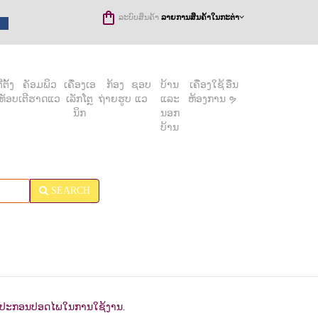
ລະບົບສິນຄ້າ
ລາຍການສິນຄ້າໃນກະຕ່າ
ຕັ້ງ
ຄັອມພິວ
ເຄື່ອງເອ
ກ້ອງ
ຊອບ
ບ້ານ
ເຄື່ອງໃຊ້
ອື່ນ
ທັອບ
ເຕີຮາດແວ
ເລັກໂຕຼ
ຖ່າຍຮູບ
ແວ
ແລະ
ຫ້ອງການ
ຯ
ນິກ
ນອກ
ບ້ານ
SEARCH
ະ ອຸປະກອນປອດໄພໃນການໃຊ້ງານ.