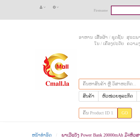
Firstname
ອາຫານ
ເສື້ອຜ້າ / ຊຸດຊັ້ນ
ສຸຂະພາ
ໃນ / ເຄື່ອງປະດັບ
ຄວາມ
ສິນຄ້າ
ຫົວໜ່ວຍທຸລະກິດ
GO
ຫນ້າທຳອິດ
ພາເວີແບັງ Power Bank 20000mAh ມີ4ຫົວ