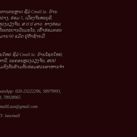
້ອງການຕະຫຼາດ ຊີມໍ Cmall.la: ບ້ານ
າງ, ຮ່ອມ 3, ເມືອງຈັນທະບູລີ,
ວງວຽງຈັນ, ສ.ປ.ປ ລາວ. ທາງຮ່ອມ
ດີ່ນເຕະບານວັນມະໂນ, ເຂົ້າຮ່ອມຄອນ
ານ 60 ແມັດ ຢູ່ກໍ້າຊ້າຍມື.
ນໃຫຍ່ ຊີມໍ Cmall.la: ບ້ານໂຊກໃຫຍ່,
ທານີ, ນະຄອນຫຼວງວຽງຈັນ, ສປປ
ອມກົງກັນຂ້າມກັບຮ່ອມສວນອາຫານຈໍາ
atsApp: 020-23222296, 58979993,
, 78928965
mallLaos@gmail.com
D: laocmall