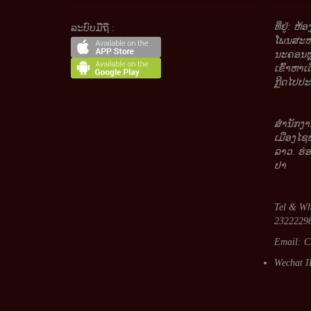
ທີ່ຢູ່: ຫ
ລະບົບມືຖື :
ໂພນສະຫວ່
ນະຄອນຫຼ
ເຂົ້າຫາເ
ກຼີດໄປປະມ
ສໍານັກງາ
ເມືອງໄຊ
ລາວ. ຮ່
ປາ
Tel & Wh
23222298
Email:
C
Wechat I