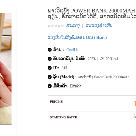
ພາເວີແບັງ POWER BANK 20000MAH ມ
ຖຽນ, ຮັກສາແບັດໄດ້ດີ, ສາກແບັດເຕັ
ສະແດງ
|
ສະແດງຄໍາເຫັນ
ແບ່ງປັນໃນສັງຄົມອອນໄລນ (Share)
ຮ້ານ :
Cmall.la
ອັບເດດຂໍ້ມູນ ວັນທີ:
2023-11-21 20:31:41
ID:
3151
ລຸ້ນ (Model):
ພາເວີແບັງ Power Bank 20000mAh
ມີສິນຄ້າ
ມີສິນຄ້າ
PRICE(S)
ຈ
STARTING BATCH