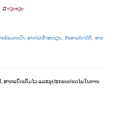
ປຽບທຽບ
ສາກພ້ອມກະເປົາ
,
ສາກໄຟເຂົ້າສະຖຽນ
,
ຮັກສາແບັດໄດ້ດີ
,
ສາກ
ີ
,
ສາກແບັດເຕັມໄວ
ແລະ
ອຸປະກອນປອດໄພໃນການ