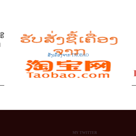
ສັ່ງເຄື່ອງຈາກ TAOBAO
MY
TWITTER