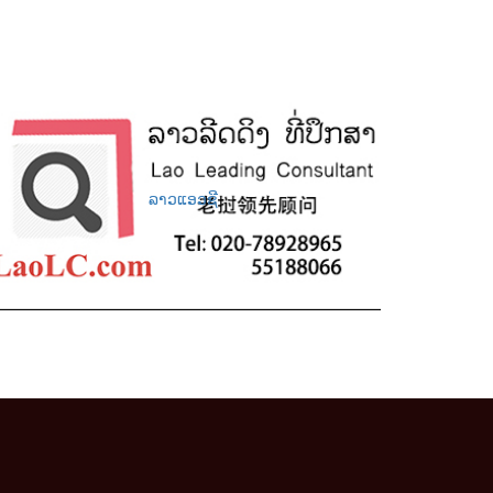
ລາວແອວຊີ