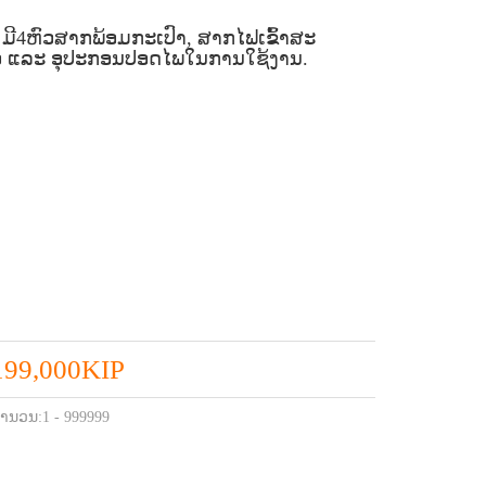
ີ4ຫົວສາກພ້ອມກະເປົາ, ສາກໄຟເຂົ້າສະ
ມໄວ ແລະ ອຸປະກອນປອດໄພໃນການໃຊ້ງານ.
199,000KIP
ຳນວນ:1 - 999999