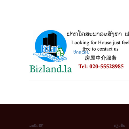
ບິດຊແລນ
ລະບົບມືຖື
ກ່ຽວກັບ