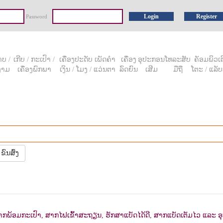
Login
Register
Password
ບ /
ເກີບ / ກະເປົາ /
ເຄື່ອງປະດັບ ເພັດຄໍາ
ເຄື່ອງ
ອຸປະກອນ
ໂທລະສັບ
ຄັອມພິວເຕີ
ງາມ
ເຄື່ອງພົກພາ
ເງິນ / ໂມງ / ແວ່ນຕາ
ລົດຍົນ
ເສີມ
ມືຖື
ໂຕະ / ແລັບ
ຂົນສົ່ງ
ສາກພ້ອມກະເປົາ, ສາກໄຟເຂົ້າສະຖຽນ, ຮັກສາແບັດໄດ້ດີ, ສາກແບັດເຕັມໄວ ແລ